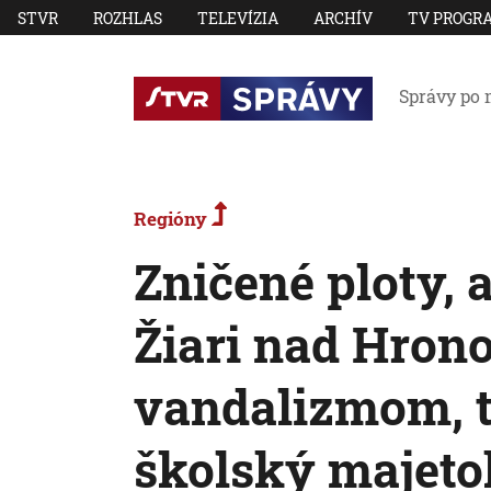
STVR
ROZHLAS
TELEVÍZIA
ARCHÍV
TV PROGR
Správy po 
Regióny
Zničené ploty, a
Žiari nad Hron
vandalizmom, t
školský majeto