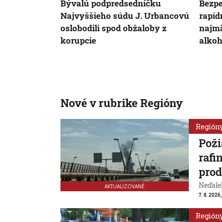
Bývalú podpredsedníčku
Bezpe
Najvyššieho súdu J. Urbancovú
rapíd
oslobodili spod obžaloby z
najmä
korupcie
alkoh
Nové v rubrike Regióny
Región
Poži
rafi
prod
Neďale
AKTUALIZOVANÉ
7. 8. 2026,
Región