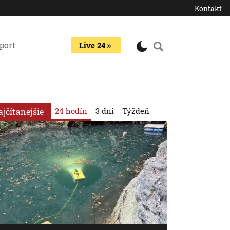
Kontakt
port
Live 24
24 hodín
3 dni
Týždeň
ajčítanejšie