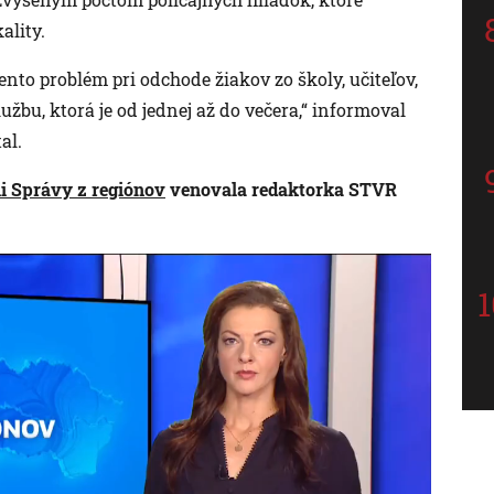
ality.
tento problém pri odchode žiakov zo školy, učiteľov,
bu, ktorá je od jednej až do večera,“ informoval
al.
ii Správy z regiónov
venovala redaktorka STVR