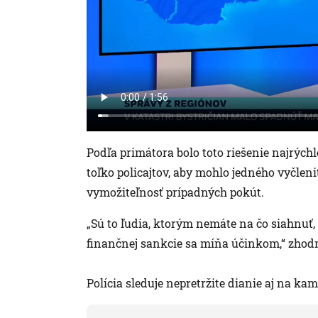
Podľa primátora bolo toto riešenie najrých
toľko policajtov, aby mohlo jedného vyčleni
vymožiteľnosť prípadných pokút.
„Sú to ľudia, ktorým nemáte na čo siahnuť,
finančnej sankcie sa míňa účinkom,“ zhodno
Polícia sleduje nepretržite dianie aj na k