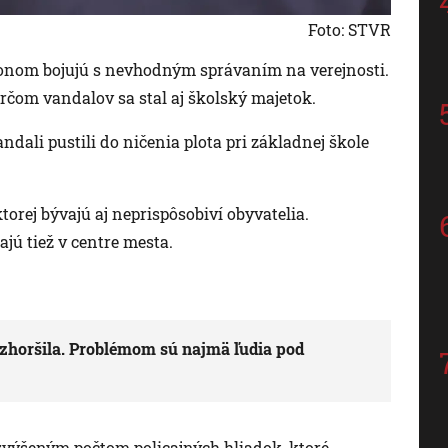
Foto: STVR
 Hronom bojujú s nevhodným správaním na verejnosti.
rčom vandalov sa stal aj školský majetok.
ndali pustili do ničenia plota pri základnej škole
torej bývajú aj neprispôsobiví obyvatelia.
ú tiež v centre mesta.
zhoršila. Problémom sú najmä ľudia pod
výšeným počtom policajných hliadok, ktoré