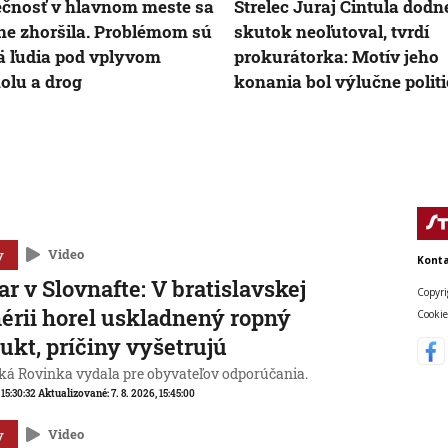
čnosť v hlavnom meste sa
Strelec Juraj Cintula dodn
ne zhoršila. Problémom sú
skutok neoľutoval, tvrdí
 ľudia pod vplyvom
prokurátorka: Motív jeho
olu a drog
konania bol výlučne polit
y
Video
Konta
ar v Slovnafte: V bratislavskej
Copyri
nérii horel uskladnený ropný
Cookie
ukt, príčiny vyšetrujú
ká Rovinka vydala pre obyvateľov odporúčania.
 15:30:32
Aktualizované:
7. 8. 2026, 15:45:00
y
Video