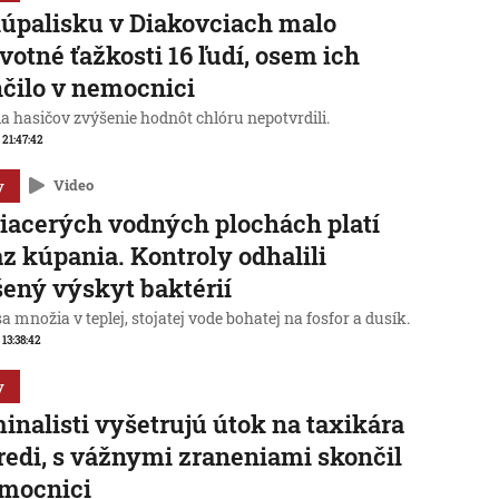
úpalisku v Diakovciach malo
votné ťažkosti 16 ľudí, osem ich
čilo v nemocnici
a hasičov zvýšenie hodnôt chlóru nepotvrdili.
, 21:47:42
y
Video
iacerých vodných plochách platí
z kúpania. Kontroly odhalili
ený výskyt baktérií
sa množia v teplej, stojatej vode bohatej na fosfor a dusík.
 13:38:42
y
inalisti vyšetrujú útok na taxikára
redi, s vážnymi zraneniami skončil
emocnici