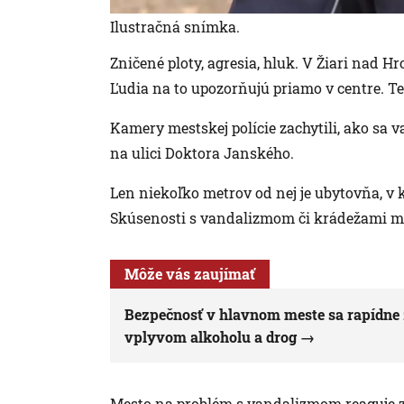
Ilustračná snímka.
Zničené ploty, agresia, hluk. V Žiari nad
Ľudia na to upozorňujú priamo v centre. Te
Kamery mestskej polície zachytili, ako sa va
na ulici Doktora Janského.
Len niekoľko metrov od nej je ubytovňa, v k
Skúsenosti s vandalizmom či krádežami maj
Môže vás zaujímať
Bezpečnosť v hlavnom meste sa rapídne 
vplyvom alkoholu a drog
Mesto na problém s vandalizmom reaguje z