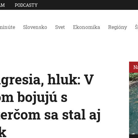
AM
PODCASTY
minúte
Slovensko
Svet
Ekonomika
Regióny
Š
N
gresia, hluk: V
om bojujú s
erčom sa stal aj
k