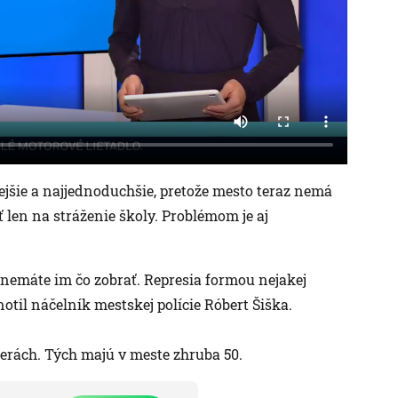
lejšie a najjednoduchšie, pretože mesto teraz nemá
ť len na stráženie školy. Problémom je aj
 nemáte im čo zobrať. Represia formou nejakej
til náčelník mestskej polície Róbert Šiška.
amerách. Tých majú v meste zhruba 50.