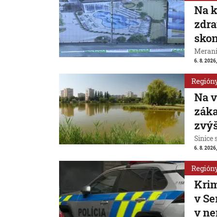
Na k
zdra
skon
Merani
6. 8. 2026
Región
Na v
záka
zvýš
Sinice 
6. 8. 2026,
Región
Krim
v Se
v n