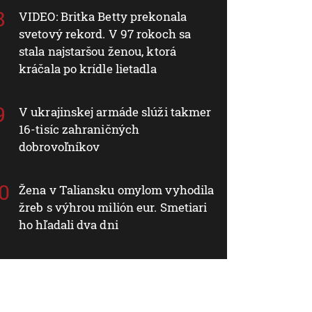
VIDEO: Britka Betty prekonala
svetový rekord. V 97 rokoch sa
stala najstaršou ženou, ktorá
kráčala po krídle lietadla
V ukrajinskej armáde slúži takmer
16-tisíc zahraničných
dobrovoľníkov
Žena v Taliansku omylom vyhodila
žreb s výhrou milión eur. Smetiari
ho hľadali dva dni