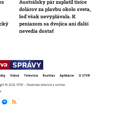
es
Austrálsky pár zaplatil tisíce
Muž v Albán
dolárov za plavbu okolo sveta,
počas pojed
loď však nevyplávala. K
zasiahol do 
ický
peniazom sa dvojica ani ďalší
zraneniam p
nevedia dostať
kty
Videá
Televízia
Rozhlas
Aplikácie
O STVR
ght © 2026 STVR – Slovenská televízia a rozhlas
s