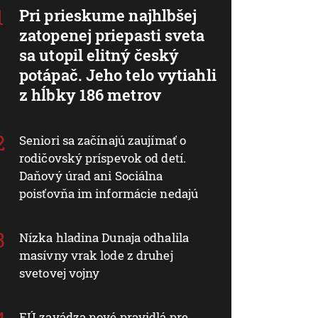
Pri prieskume najhlbšej
zatopenej priepasti sveta
sa utopil elitný český
potápač. Jeho telo vytiahli
z hĺbky 186 metrov
Seniori sa začínajú zaujímať o
rodičovský príspevok od detí.
Daňový úrad ani Sociálna
poisťovňa im informácie nedajú
Nízka hladina Dunaja odhalila
masívny vrak lode z druhej
svetovej vojny
EÚ zavádza nové pravidlá pre