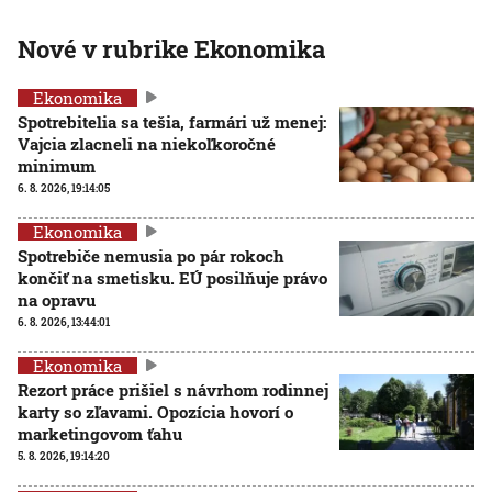
Nové v rubrike Ekonomika
Ekonomika
Spotrebitelia sa tešia, farmári už menej:
Vajcia zlacneli na niekoľkoročné
minimum
6. 8. 2026, 19:14:05
Ekonomika
Spotrebiče nemusia po pár rokoch
končiť na smetisku. EÚ posilňuje právo
na opravu
6. 8. 2026, 13:44:01
Ekonomika
Rezort práce prišiel s návrhom rodinnej
karty so zľavami. Opozícia hovorí o
marketingovom ťahu
5. 8. 2026, 19:14:20