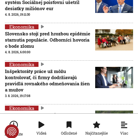
systém Sociálnej poisťovni ušetril
desiatky miliónov eur
4. 8. 2026, 19:11:30
Ekonomika
Slovensko stojí pred hrozbou epidémie
starnutia populácie. Odborníci hovoria
o bode zlomu
4. 8. 2026, 6:00:00
Ekonomika
Inšpektoráty práce už môžu
kontrolovať, či firmy dodržiavajú
pravidlá rovnakého odmeňovania žien
a mužov
3. 8. 2026, 19:17:08
Ekonomika
Problémový horský priechod Soroška
sa zatiaľ nezmení: Tunel je v
nedohľadne a rozšírenie cesty viazne
na financiách
Viac
Videá
Odložené
Najčítanejšie
Po minúte