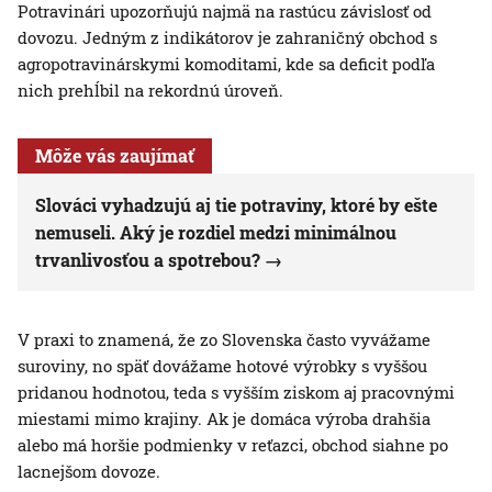
Potravinári upozorňujú najmä na rastúcu závislosť od
dovozu. Jedným z indikátorov je zahraničný obchod s
agropotravinárskymi komoditami, kde sa deficit podľa
nich prehĺbil na rekordnú úroveň.
Môže vás zaujímať
Slováci vyhadzujú aj tie potraviny, ktoré by ešte
nemuseli. Aký je rozdiel medzi minimálnou
trvanlivosťou a spotrebou?
V praxi to znamená, že zo Slovenska často vyvážame
suroviny, no späť dovážame hotové výrobky s vyššou
pridanou hodnotou, teda s vyšším ziskom aj pracovnými
miestami mimo krajiny. Ak je domáca výroba drahšia
alebo má horšie podmienky v reťazci, obchod siahne po
lacnejšom dovoze.