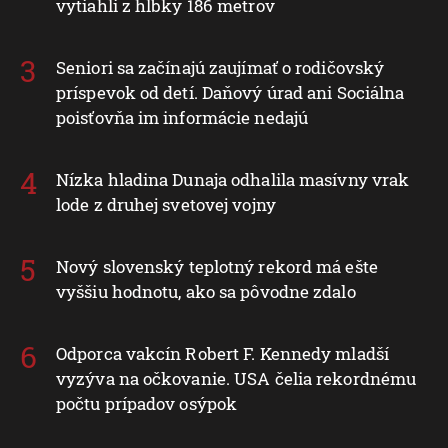
vytiahli z hĺbky 186 metrov
Seniori sa začínajú zaujímať o rodičovský
príspevok od detí. Daňový úrad ani Sociálna
poisťovňa im informácie nedajú
Nízka hladina Dunaja odhalila masívny vrak
lode z druhej svetovej vojny
Nový slovenský teplotný rekord má ešte
vyššiu hodnotu, ako sa pôvodne zdalo
Odporca vakcín Robert F. Kennedy mladší
vyzýva na očkovanie. USA čelia rekordnému
počtu prípadov osýpok