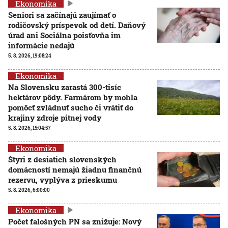
Ekonomika
Seniori sa začínajú zaujímať o
rodičovský príspevok od detí. Daňový
úrad ani Sociálna poisťovňa im
informácie nedajú
5. 8. 2026, 19:08:24
Ekonomika
Na Slovensku zarastá 300-tisíc
hektárov pôdy. Farmárom by mohla
pomôcť zvládnuť sucho či vrátiť do
krajiny zdroje pitnej vody
5. 8. 2026, 15:04:57
Ekonomika
Štyri z desiatich slovenských
domácností nemajú žiadnu finančnú
rezervu, vyplýva z prieskumu
5. 8. 2026, 6:00:00
Ekonomika
Počet falošných PN sa znižuje: Nový