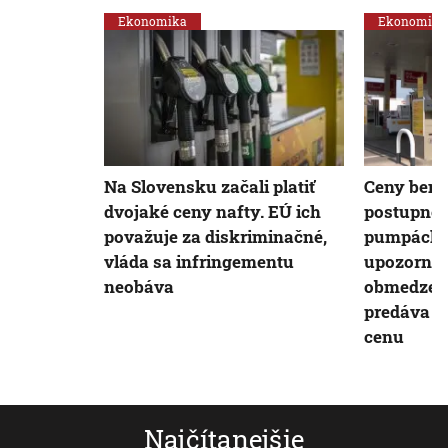
Ekonomika
Ekonomika
Na Slovensku začali platiť
Ceny benz
dvojaké ceny nafty. EÚ ich
postupne 
považuje za diskriminačné,
pumpách p
vláda sa infringementu
upozornen
neobáva
obmedzeni
predáva n
cenu
Najčítanejšie