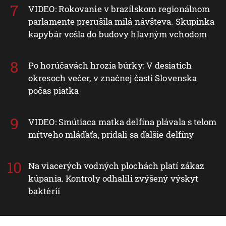
VIDEO: Rokovanie v brazílskom regionálnom
parlamente prerušila milá návšteva. Skupinka
kapybár vošla do budovy hlavným vchodom
Po horúčavách hrozia búrky: V desiatich
okresoch večer, v značnej časti Slovenska
počas piatka
VIDEO: Smútiaca matka delfína plávala s telom
mŕtveho mláďaťa, pridali sa ďalšie delfíny
Na viacerých vodných plochách platí zákaz
kúpania. Kontroly odhalili zvýšený výskyt
baktérií