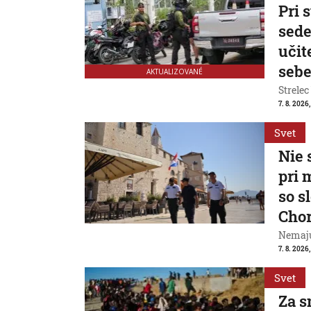
Pri 
sede
učit
seb
AKTUALIZOVANÉ
Strelec
7. 8. 2026
Svet
Nie 
pri 
so s
Cho
Nemajú
7. 8. 2026
Svet
Za s