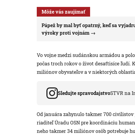
Môže vás zaujímať
Pápež by mal byť opatrný, keď sa vyjadruje
výroky proti vojnám
Vo vojne medzi sudánskou armádou a polovo
počas troch rokov o život desaťtisíce ľudí.
miliónov obyvateľov a v niektorých oblasti
Sledujte spravodajstvo
STVR na I
Od januára zahynulo takmer 700 civilistov p
riaditeľ Úradu OSN pre koordináciu humani
neho takmer 34 miliónov osôb potrebuje hu