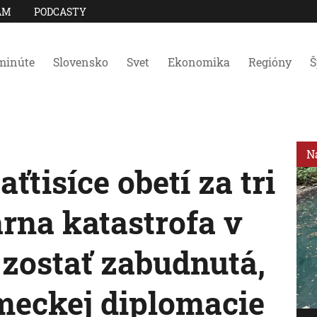
AM
PODCASTY
minúte
Slovensko
Svet
Ekonomika
Regióny
Š
N
ťtisíce obetí za tri
rna katastrofa v
zostať zabudnutá,
emeckej diplomacie