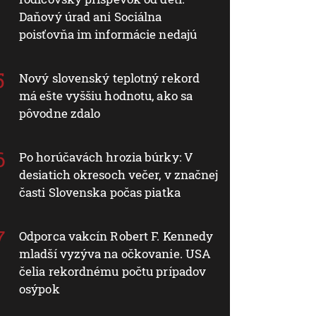
Daňový úrad ani Sociálna
poisťovňa im informácie nedajú
Nový slovenský teplotný rekord
má ešte vyššiu hodnotu, ako sa
pôvodne zdalo
Po horúčavách hrozia búrky: V
desiatich okresoch večer, v značnej
časti Slovenska počas piatka
Odporca vakcín Robert F. Kennedy
mladší vyzýva na očkovanie. USA
čelia rekordnému počtu prípadov
osýpok