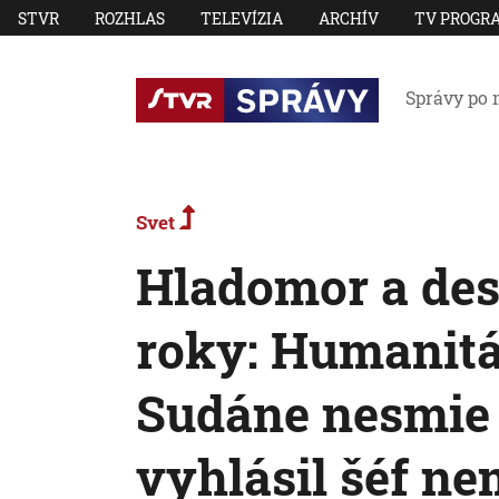
STVR
ROZHLAS
TELEVÍZIA
ARCHÍV
TV PROGR
Správy po 
Svet
Hladomor a desa
roky: Humanitá
Sudáne nesmie 
vyhlásil šéf n