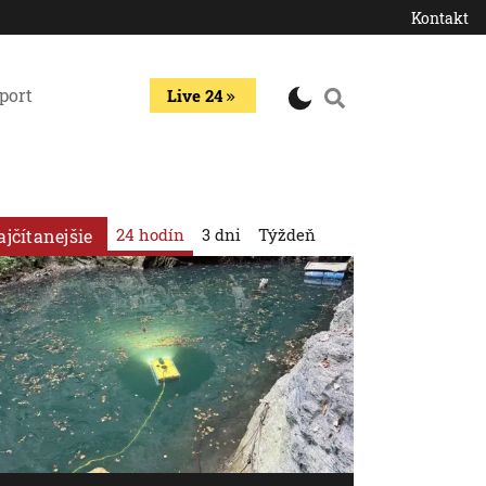
Kontakt
port
Live 24
24 hodín
3 dni
Týždeň
ajčítanejšie