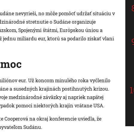
Sudáne nevyrieši, no môže pomôcť udržať situáciu v
zinárodné stretnutie o Sudáne organizuje
zskom, Spojenými štátmi, Európskou úniou a
ž jednu miliardu eur, ktorú sa podarilo získať vlani
omoc
miliónov eur. Už koncom minulého roka vyčlenilo
udáne a susedných krajinách postihnutých krízou.
svoje medzinárodné záväzky aj napriek napätej
výpadok pomoci niektorých krajín vrátane USA.
e Cooperová na okraj konferencie uviedla, že
obyvateľom Sudánu.