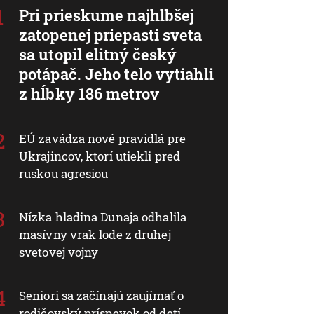
Pri prieskume najhlbšej
zatopenej priepasti sveta
sa utopil elitný český
potápač. Jeho telo vytiahli
z hĺbky 186 metrov
EÚ zavádza nové pravidlá pre
Ukrajincov, ktorí utiekli pred
ruskou agresiou
Nízka hladina Dunaja odhalila
masívny vrak lode z druhej
svetovej vojny
Seniori sa začínajú zaujímať o
rodičovský príspevok od detí.