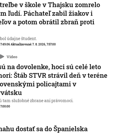
streľbe v škole v Thajsku zomrelo
m ľudí. Páchateľ zabil žiakov i
eľov a potom obrátil zbraň proti
e
 bol údajne študent.
, 7:49:06
Aktualizované:
7. 8. 2026, 7:57:00
Video
sú na dovolenke, hoci sú celé leto
mori: Štáb STVR strávil deň v teréne
lovenskými policajtami v
rvátsku
 tam služobné zbrane ani právomoci.
, 7:00:00
nahu dostať sa do Španielska