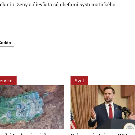
elaniu. Ženy a dievčatá sú obeťami systematického
Sudán
vensko
Svet