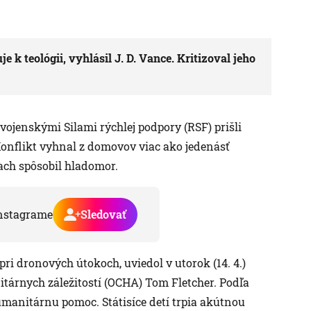
 k teológii, vyhlásil J. D. Vance. Kritizoval jeho
jenskými Silami rýchlej podpory (RSF) prišli
 Konflikt vyhnal z domovov viac ako jedenásť
ach spôsobil hladomor.
nstagrame
Sledovať
ri dronových útokoch, uviedol v utorok (14. 4.)
tárnych záležitostí (OCHA) Tom Fletcher. Podľa
manitárnu pomoc. Státisíce detí trpia akútnou