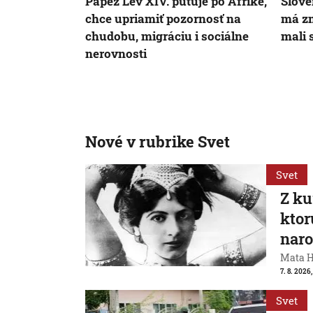
Pápež Lev XIV. putuje po Afrike,
Slove
chce upriamiť pozornosť na
má zm
chudobu, migráciu i sociálne
mali 
nerovnosti
Nové v rubrike Svet
Svet
Z ku
ktor
naro
Mata Ha
7. 8. 2026
Svet