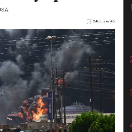
USA.
Odlož na neskôr