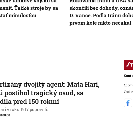
nské tankové vojsko sa
Rokovania Iránu a USA s
eniť. Ťažké stroje by sa
skončili bez dohody, oznám
stať minulosťou
D. Vance. Podľa Iránu doh
prvom kole nikto nečakal
Konta
rtizány dvojitý agent: Mata Hari,
Copyri
ú postihol tragický osud, sa
Cookie
dila pred 150 rokmi
ri v roku 1917 popravili.
, 8:00:00