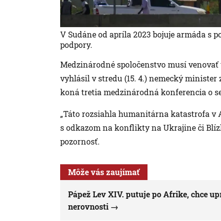
V Sudáne od apríla 2023 bojuje armáda s p
podpory.
Medzinárodné spoločenstvo musí venovať v
vyhlásil v stredu (15. 4.) nemecký ministe
koná tretia medzinárodná konferencia o se
„Táto rozsiahla humanitárna katastrofa v 
s odkazom na konflikty na Ukrajine či Blí
pozornosť.
Môže vás zaujímať
Pápež Lev XIV. putuje po Afrike, chce up
nerovnosti