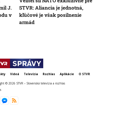
a
Veliteľ síl NATO exkluzívne pre
Slovenskú a
il J.
STVR: Aliancia je jednotná,
pripravenos
odu v
kľúčové je však posilnenie
hrozby. Koal
armád
zhodli na s
kty
Videá
Televízia
Rozhlas
Aplikácie
O STVR
ght © 2026 STVR – Slovenská televízia a rozhlas
s