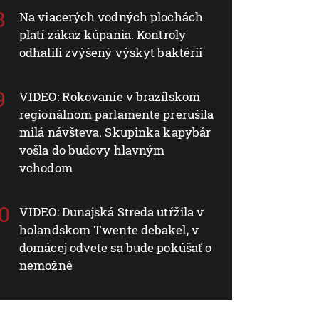
Na viacerých vodných plochách
platí zákaz kúpania. Kontroly
odhalili zvýšený výskyt baktérií
VIDEO: Rokovanie v brazílskom
regionálnom parlamente prerušila
milá návšteva. Skupinka kapybár
vošla do budovy hlavným
vchodom
VIDEO: Dunajská Streda utŕžila v
holandskom Twente debakel, v
domácej odvete sa bude pokúšať o
nemožné