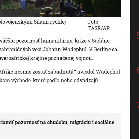
olovojenskými Silami rýchlej
Foto:
TASR/AP
äčšiu pozornosť humanitárnej kríze v Sudáne,
r zahraničných vecí Johann Wadephul. V Berlíne sa
veroafrickej krajine poznačenej vojnou.
Afrike nesmie zostať zabudnutá,“ uviedol Wadephul
zkom východe, ktoré podľa neho odvádzajú
riamiť pozornosť na chudobu, migráciu i sociálne