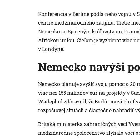
Konferencia v Berlíne podľa neho vojnu v 
centre medzinárodného záujmu. Tretie med
Nemecko so Spojeným kráľovstvom, Francú
Africkou úniou. Cieľom je vyzbierať viac ne
v Londýne.
Nemecko navýši p
Nemecko plánuje zvýšiť svoju pomoc o 20 
viac než 155 miliónov eur na projekty v S
Wadephul zdôraznil, že Berlín musí plniť 
rozpočtovej situácii a čiastočne nahradiť 
Britská ministerka zahraničných vecí Yvett
medzinárodné spoločenstvo zlyhalo voči 