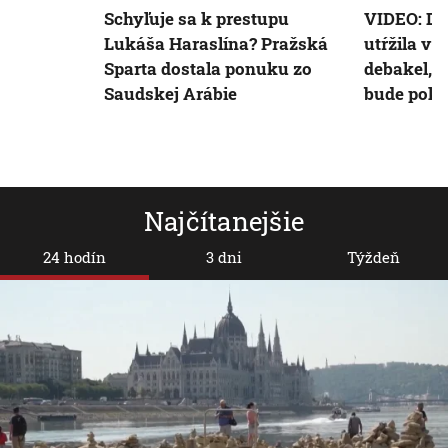
Schyľuje sa k prestupu
VIDEO: Du
Lukáša Haraslína? Pražská
utŕžila v
Sparta dostala ponuku zo
debakel, 
Saudskej Arábie
bude pokú
Najčítanejšie
24 hodín
3 dni
Týždeň