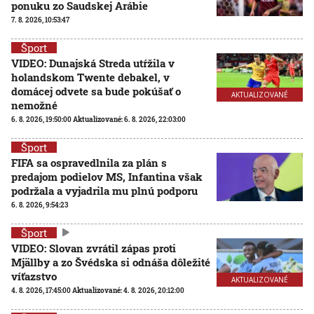
ponuku zo Saudskej Arábie
7. 8. 2026, 10:53:47
Šport
VIDEO: Dunajská Streda utŕžila v
holandskom Twente debakel, v
domácej odvete sa bude pokúšať o
AKTUALIZOVANÉ
nemožné
6. 8. 2026, 19:50:00
Aktualizované:
6. 8. 2026, 22:03:00
Šport
FIFA sa ospravedlnila za plán s
predajom podielov MS, Infantina však
podržala a vyjadrila mu plnú podporu
6. 8. 2026, 9:54:23
Šport
VIDEO: Slovan zvrátil zápas proti
Mjällby a zo Švédska si odnáša dôležité
víťazstvo
AKTUALIZOVANÉ
4. 8. 2026, 17:45:00
Aktualizované:
4. 8. 2026, 20:12:00