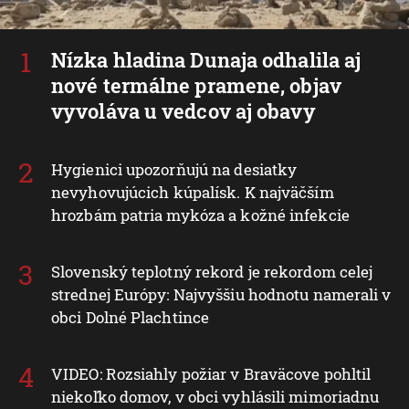
Nízka hladina Dunaja odhalila aj
nové termálne pramene, objav
vyvoláva u vedcov aj obavy
Hygienici upozorňujú na desiatky
nevyhovujúcich kúpalísk. K najväčším
hrozbám patria mykóza a kožné infekcie
Slovenský teplotný rekord je rekordom celej
strednej Európy: Najvyššiu hodnotu namerali v
obci Dolné Plachtince
VIDEO: Rozsiahly požiar v Braväcove pohltil
niekoľko domov, v obci vyhlásili mimoriadnu