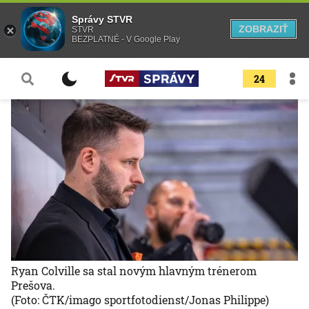
Správy STVR
ZOBRAZIŤ
STVR
BEZPLATNÉ - V Google Play
24
Ryan Colville sa stal novým hlavným trénerom
Prešova.
(Foto: ČTK/imago sportfotodienst/Jonas Philippe)