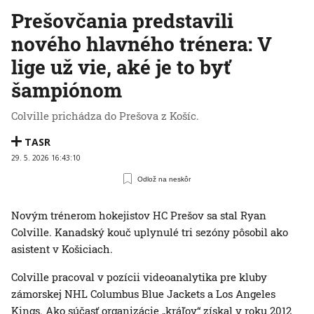
Prešovčania predstavili
nového hlavného trénera: V
lige už vie, aké je to byť
šampiónom
Colville prichádza do Prešova z Košíc.
TASR
29. 5. 2026 16:43:10
Odlož na neskôr
Novým trénerom hokejistov HC Prešov sa stal Ryan
Colville. Kanadský kouč uplynulé tri sezóny pôsobil ako
asistent v Košiciach.
Colville pracoval v pozícii videoanalytika pre kluby
zámorskej NHL Columbus Blue Jackets a Los Angeles
Kings. Ako súčasť organizácie „kráľov“ získal v roku 2012