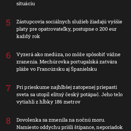
situáciu
Zástupcovia sociálnych služieb žiadajú vyššie
platy pre opatrovateľky, postupne o 200 eur
každý rok
Vyzerá ako medúza, no môže spôsobiť vážne
zranenia. Mechúrovka portugalská zatvára
pláže vo Francúzsku aj Španielsku
Pri prieskume najhlbšej zatopenej priepasti
sveta sa utopil elitný český potápač. Jeho telo
vytiahli z hĺbky 186 metrov
Dovolenka sa zmenila na nočnú moru.
Namiesto oddychu prišli štípance, neporiadok