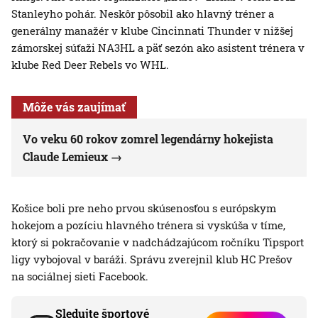
Stanleyho pohár. Neskôr pôsobil ako hlavný tréner a
generálny manažér v klube Cincinnati Thunder v nižšej
zámorskej súťaži NA3HL a päť sezón ako asistent trénera v
klube Red Deer Rebels vo WHL.
Môže vás zaujímať
Vo veku 60 rokov zomrel legendárny hokejista
Claude Lemieux
Košice boli pre neho prvou skúsenosťou s európskym
hokejom a pozíciu hlavného trénera si vyskúša v tíme,
ktorý si pokračovanie v nadchádzajúcom ročníku Tipsport
ligy vybojoval v baráži. Správu zverejnil klub HC Prešov
na sociálnej sieti Facebook.
Sledujte športové