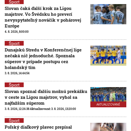
Šport
Slovan čaká ďalší krok za Ligou
majstrov. Vo Švédsku ho preverí
nevyspytateľný nováčik v pohárovej
Európe
4. 8. 2026, 8:00:00
Šport
Dunajskú Stredu v Konferenčnej lige
nečaká nič jednoduché. Spoznala
súperov v prípade postupu cez
holandský tím
3. 8. 2026, 14:44:54
Šport
Slovan spoznal ďalšiu možnú prekážku
v ceste za Ligou majstrov, vyhol sa
najťažším súperom
AKTUALIZOVANÉ
3. 8. 2026, 12:26:38
Aktualizované:
3. 8. 2026, 13:20:00
Šport
Poľský diaľkový plavec prepísal