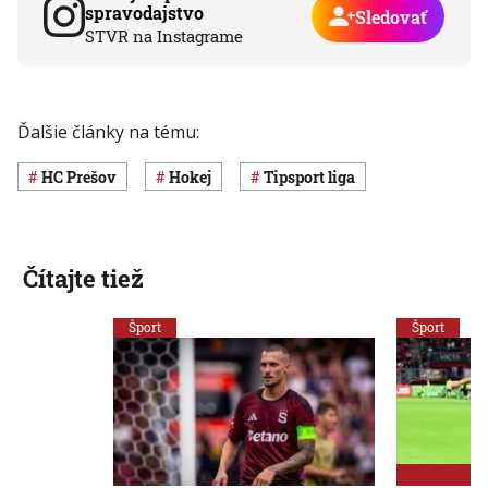
spravodajstvo
Sledovať
STVR na Instagrame
Ďalšie články na tému:
HC Prešov
Hokej
Tipsport liga
Čítajte tiež
Šport
Šport