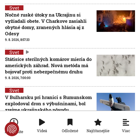
Svet
Nočné ruské útoky na Ukrajinu si
vyžiadali obete. V Charkove zasiahli
obytné domy, zranených hlásia aj z
Odesy
9. 8. 2026, 8:57:33
Svet
Státisíce sterilných komárov mieria do
amerických záhrad. Nová metóda má
bojovať proti nebezpečnému druhu
9. 8. 2026, 7:00:00
Svet
V Bulharsku pri hranici s Rumunskom
explodoval dron s výbušninami, bol
zrejme ukrajinského pôvodu
8. 8. 2026, 17:52:27
Viac
Videá
Odložené
Najčítanejšie
Po minúte