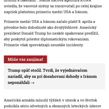
dronmi a raketami“. Štátna tlačová agentúra KUNA
uviedla, že varovné sirény sa rozozvučali po celej krajine
napriek platnému prímeriu medzi USA a Iránom.
Prímerie medzi USA a Iránom začalo platiť 8. apríla a
pôvodne bolo dohodnuté ako dvojtýždňové. Americký
prezident Donald Trump ho neskôr opakovane predĺžil,
aby poskytol priestor diplomatickým rokovaniam.
Prímerie však sprevádzajú neustále incidenty.
Môže vás zaujímať
Trump opäť otočil. Tvrdí, že vyjednávačom
nariadil, aby sa pri dosahovaní dohody s Iránom
neponáhľali
Americká armáda minulý týždeň v utorok a vo štvrtok
podnikla sériu odvetných a obranných leteckých úderov