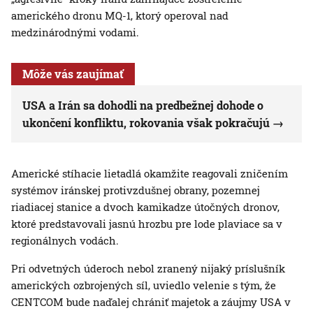
amerického dronu MQ-1, ktorý operoval nad
medzinárodnými vodami.
Môže vás zaujímať
USA a Irán sa dohodli na predbežnej dohode o
ukončení konfliktu, rokovania však pokračujú
Americké stíhacie lietadlá okamžite reagovali zničením
systémov iránskej protivzdušnej obrany, pozemnej
riadiacej stanice a dvoch kamikadze útočných dronov,
ktoré predstavovali jasnú hrozbu pre lode plaviace sa v
regionálnych vodách.
Pri odvetných úderoch nebol zranený nijaký príslušník
amerických ozbrojených síl, uviedlo velenie s tým, že
CENTCOM bude naďalej chrániť majetok a záujmy USA v