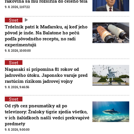
rakovina sa mu rozšírila do celého tela
9. 8. 2026, 11:07:22
Svet
Trdelník patrí k Maďarsku, aj keď jeho
pôvod je inde. Na Balatone ho pečú
podľa pôvodného receptu, no radi
experimentujú
9. 8. 2026, 10:00:00
Svet
Nagasaki si pripomína 81 rokov od
jadrového útoku. Japonsko varuje pred
rastúcim rizikom jadrovej vojny
9. 8. 2026, 9:46:56
Svet
Od rýb cez pneumatiky až po
televízory: Žraloky tigrie zjedia všetko,
v ich žalúdkoch našli vedci prekvapivé
predmety
9. 8. 2026, 9:00:00