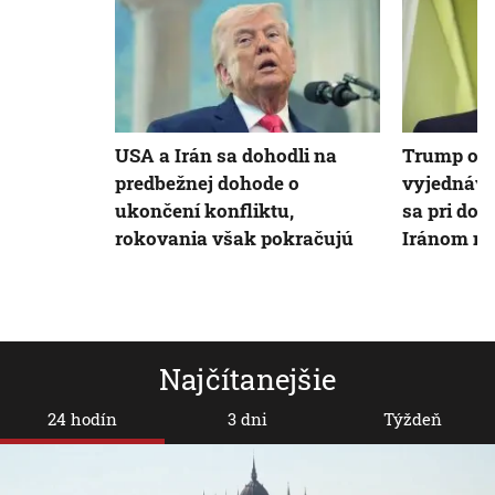
USA a Irán sa dohodli na
Trump opäť
predbežnej dohode o
vyjednáva
ukončení konfliktu,
sa pri do
rokovania však pokračujú
Iránom ne
Najčítanejšie
24 hodín
3 dni
Týždeň