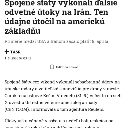
Spojené štáty vykonali ďalšie
odvetné útoky na Irán. Ten
údajne útočil na americkú
základňu
Prímerie medzi USA a Iránom začalo platiť 8. apríla.
TASR
1. 6. 2026 07:03:43
Odlož na neskôr
Spojené štáty cez víkend vykonali sebaobranné údery na
iránske radary a veliteľské stanovištia pre drony v meste
Goruk a na ostrove Kešm. V nedeľu (31. 5.) večer to na sieti
X uviedlo Ústredné velenie americkej armády
(CENTCOM). Informovala o tom agentúra Reuters.
Útoky uskutočnené v sobotu a nedeľu boli reakciou na
„agresívne“ kroky Iránu zahŕňajúce zostrelenie