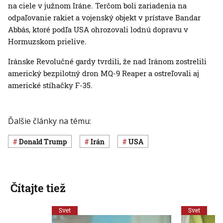
na ciele v južnom Iráne. Terčom boli zariadenia na
odpaľovanie rakiet a vojenský objekt v prístave Bandar
Abbás, ktoré podľa USA ohrozovali lodnú dopravu v
Hormuzskom prielive.
Iránske Revolučné gardy tvrdili, že nad Iránom zostrelili
americký bezpilotný dron MQ-9 Reaper a ostreľovali aj
americké stíhačky F-35.
Ďalšie články na tému:
Donald Trump
Irán
USA
Čítajte tiež
Svet
Svet