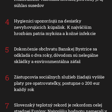
súhlas susedov
Hygienici upozorňujú na desiatky
nevyhovujúcich kúpalísk. K najväčším
hrozbám patria mykóza a kožné infekcie
Dokončenie obchvatu Banskej Bystrice sa
odkladá o dva roky, dôvodom sú nelegálne
skládky a environmentálna záťaž
Zástupcovia sociálnych služieb žiadajú vyššie
platy pre opatrovateľky, postupne o 200 eur
každý rok
Slovenský teplotný rekord je rekordom celej
strednej Európy: Najvyššiu hodnotu namerali v