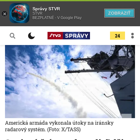
Správy STVR
ZOBRAZIŤ
STVR
BEZPLATNÉ - V Google Play
24
Americká armáda vykonala útoky na iránsky
radarový systém.
(Foto: X/TASS)