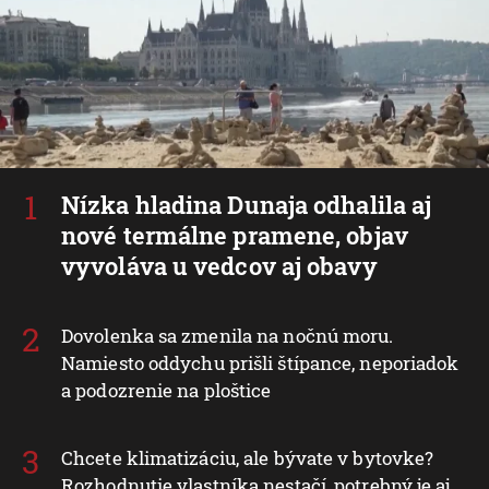
Nízka hladina Dunaja odhalila aj
nové termálne pramene, objav
vyvoláva u vedcov aj obavy
Dovolenka sa zmenila na nočnú moru.
Namiesto oddychu prišli štípance, neporiadok
a podozrenie na ploštice
Chcete klimatizáciu, ale bývate v bytovke?
Rozhodnutie vlastníka nestačí, potrebný je aj