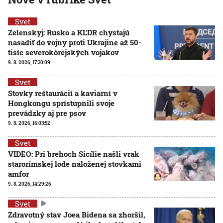
Svet
Zelenskyj: Rusko a KĽDR chystajú
nasadiť do vojny proti Ukrajine až 50-
tisíc severokórejských vojakov
9. 8. 2026, 17:30:09
Svet
Stovky reštaurácií a kaviarní v
Hongkongu sprístupnili svoje
prevádzky aj pre psov
9. 8. 2026, 16:03:52
Svet
VIDEO: Pri brehoch Sicílie našli vrak
starorímskej lode naloženej stovkami
amfor
9. 8. 2026, 14:29:26
Svet
Zdravotný stav Joea Bidena sa zhoršil,