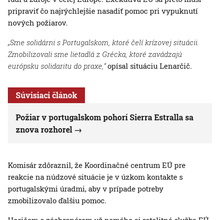
pripraviť čo najrýchlejšie nasadiť pomoc pri vypuknutí
nových požiarov.
„Sme solidárni s Portugalskom, ktoré čelí krízovej situácii.
Zmobilizovali sme lietadlá z Grécka, ktoré zavádzajú
európsku solidaritu do praxe,“
opísal situáciu Lenarčič.
Súvisiaci článok
Požiar v portugalskom pohorí Sierra Estralla sa
znova rozhorel
Komisár zdôraznil, že Koordinačné centrum EÚ pre
reakcie na núdzové situácie je v úzkom kontakte s
portugalskými úradmi, aby v prípade potreby
zmobilizovalo ďalšiu pomoc.