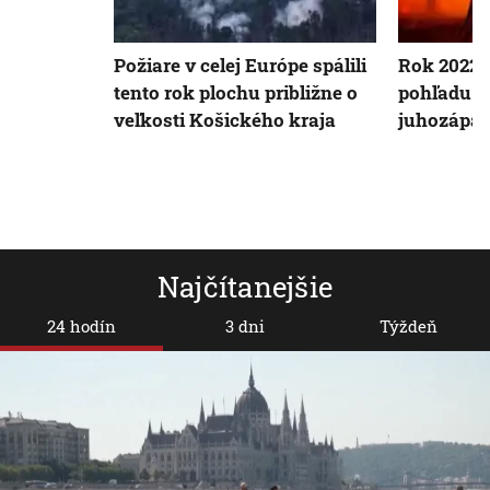
Požiare v celej Európe spálili
Rok 2022 j
tento rok plochu približne o
pohľadu l
veľkosti Košického kraja
juhozápad
Najčítanejšie
24 hodín
3 dni
Týždeň