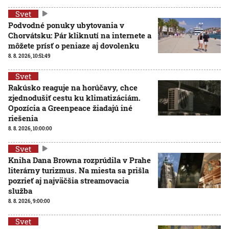
Svet
Podvodné ponuky ubytovania v
Chorvátsku: Pár kliknutí na internete a
môžete prísť o peniaze aj dovolenku
8. 8. 2026, 10:51:49
Svet
Rakúsko reaguje na horúčavy, chce
zjednodušiť cestu ku klimatizáciám.
Opozícia a Greenpeace žiadajú iné
riešenia
8. 8. 2026, 10:00:00
Svet
Kniha Dana Browna rozprúdila v Prahe
literárny turizmus. Na miesta sa prišla
pozrieť aj najväčšia streamovacia
služba
8. 8. 2026, 9:00:00
Svet