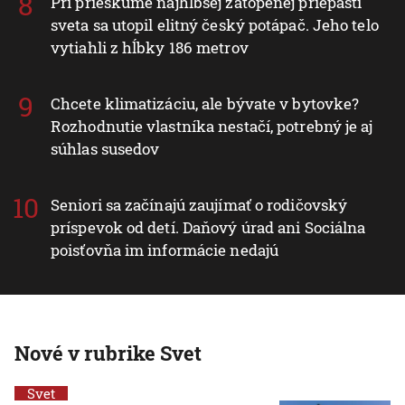
Pri prieskume najhlbšej zatopenej priepasti
sveta sa utopil elitný český potápač. Jeho telo
vytiahli z hĺbky 186 metrov
Chcete klimatizáciu, ale bývate v bytovke?
Rozhodnutie vlastníka nestačí, potrebný je aj
súhlas susedov
Seniori sa začínajú zaujímať o rodičovský
príspevok od detí. Daňový úrad ani Sociálna
poisťovňa im informácie nedajú
Nové v rubrike Svet
Svet