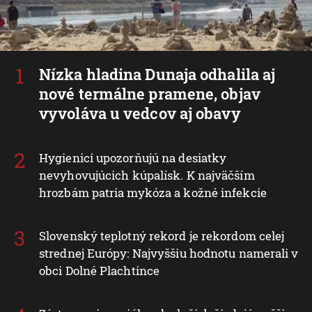
Nízka hladina Dunaja odhalila aj
nové termálne pramene, objav
vyvoláva u vedcov aj obavy
Hygienici upozorňujú na desiatky
nevyhovujúcich kúpalísk. K najväčším
hrozbám patria mykóza a kožné infekcie
Slovenský teplotný rekord je rekordom celej
strednej Európy: Najvyššiu hodnotu namerali v
obci Dolné Plachtince