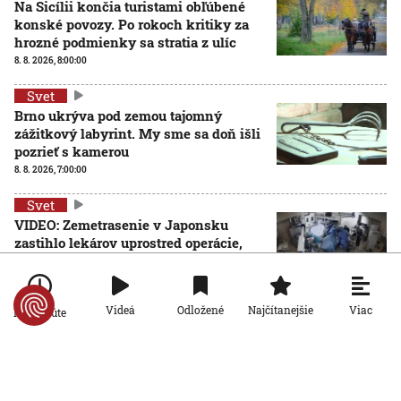
Na Sicílii končia turistami obľúbené
konské povozy. Po rokoch kritiky za
hrozné podmienky sa stratia z ulíc
8. 8. 2026, 8:00:00
Svet
Brno ukrýva pod zemou tajomný
zážitkový labyrint. My sme sa doň išli
pozrieť s kamerou
8. 8. 2026, 7:00:00
Svet
VIDEO: Zemetrasenie v Japonsku
zastihlo lekárov uprostred operácie,
pacienta chránili vlastnými telami
7. 8. 2026, 15:01:59
Viac
Videá
Odložené
Najčítanejšie
Po minúte
Svet
Nemecký kancelár Merz čelí silnejúcej kritike pre
štátnickú neschopnosť. Jeho dôvera v udržanie
jednotnosti klesá
7. 8. 2026, 14:44:23