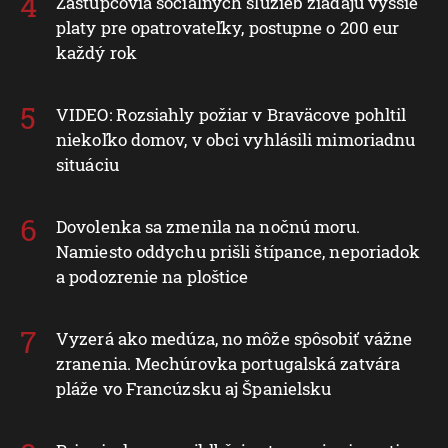
Zástupcovia sociálnych služieb žiadajú vyššie
platy pre opatrovateľky, postupne o 200 eur
každý rok
VIDEO: Rozsiahly požiar v Braväcove pohltil
niekoľko domov, v obci vyhlásili mimoriadnu
situáciu
Dovolenka sa zmenila na nočnú moru.
Namiesto oddychu prišli štípance, neporiadok
a podozrenie na ploštice
Vyzerá ako medúza, no môže spôsobiť vážne
zranenia. Mechúrovka portugalská zatvára
pláže vo Francúzsku aj Španielsku