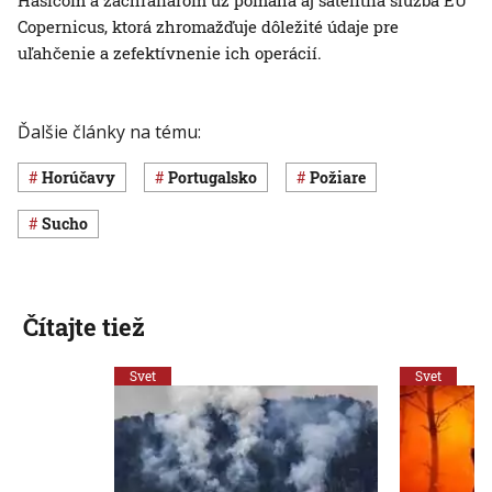
Hasičom a záchranárom už pomáha aj satelitná služba EÚ
Copernicus, ktorá zhromažďuje dôležité údaje pre
uľahčenie a zefektívnenie ich operácií.
Ďalšie články na tému:
horúčavy
Portugalsko
požiare
sucho
Čítajte tiež
Svet
Svet