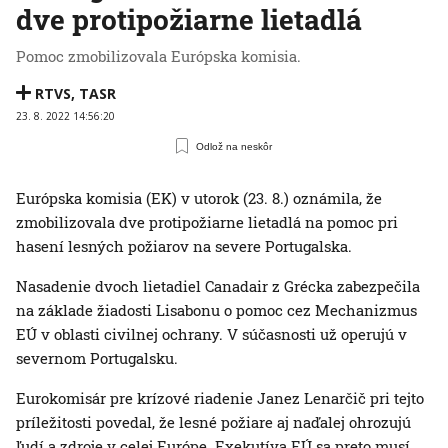
dve protipožiarne lietadlá
Pomoc zmobilizovala Európska komisia.
RTVS
,
TASR
23. 8. 2022 14:56:20
Odlož na neskôr
Európska komisia (EK) v utorok (23. 8.) oznámila, že
zmobilizovala dve protipožiarne lietadlá na pomoc pri
hasení lesných požiarov na severe Portugalska.
Nasadenie dvoch lietadiel Canadair z Grécka zabezpečila
na základe žiadosti Lisabonu o pomoc cez Mechanizmus
EÚ v oblasti civilnej ochrany. V súčasnosti už operujú v
severnom Portugalsku.
Eurokomisár pre krízové ​​riadenie Janez Lenarčič pri tejto
príležitosti povedal, že lesné požiare aj naďalej ohrozujú
ľudí a zdroje v celej Európe. Exekutíva EÚ sa preto musí