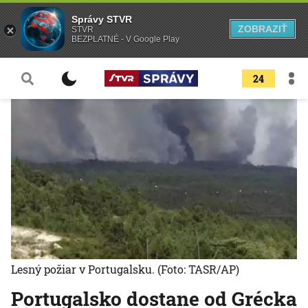
Správy STVR
ZOBRAZIŤ
STVR
BEZPLATNÉ - V Google Play
24
Lesný požiar v Portugalsku.
(Foto: TASR/AP)
Portugalsko dostane od Grécka