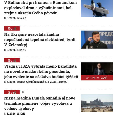
V Bulharsku pri hranici s Rumunskom
explodoval dron s výbušninami, bol
zrejme ukrajinského pôvodu
8. 8. 2026, 17:52:27
Svet
Na Ukrajine nezostala žiadna
nepoškodená tepelná elektráreň, tvrdí
V. Zelenskyj
8. 8. 2026, 15:34:46
Svet
Vládna TISZA vybrala meno kandidáta
na nového maďarského prezidenta,
jeho zvolenie sa očakáva budúci týždeň
AKTUALIZOVANÉ
8. 8. 2026, 13:51:54
Aktualizované:
8. 8. 2026, 14:49:00
Svet
Nízka hladina Dunaja odhalila aj nové
termálne pramene, objav vyvoláva u
vedcov aj obavy
8. 8. 2026, 11:30:31