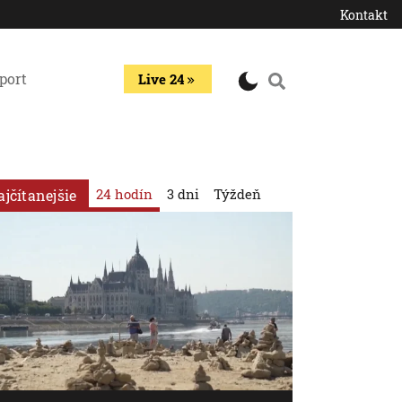
Kontakt
port
Live 24
24 hodín
3 dni
Týždeň
ajčítanejšie