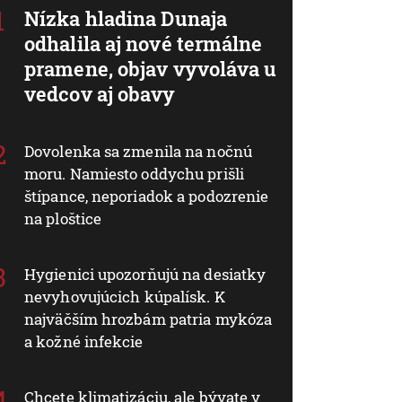
Nízka hladina Dunaja
odhalila aj nové termálne
pramene, objav vyvoláva u
vedcov aj obavy
Dovolenka sa zmenila na nočnú
moru. Namiesto oddychu prišli
štípance, neporiadok a podozrenie
na ploštice
Hygienici upozorňujú na desiatky
nevyhovujúcich kúpalísk. K
najväčším hrozbám patria mykóza
a kožné infekcie
Chcete klimatizáciu, ale bývate v