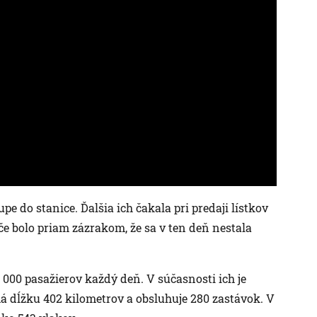
upe do stanice. Ďalšia ich čakala pri predaji lístkov
če bolo priam zázrakom, že sa v ten deň nestala
00 pasažierov každý deň. V súčasnosti ich je
á dĺžku 402 kilometrov a obsluhuje 280 zastávok. V