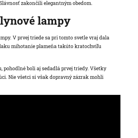
. Slávnosť zakončili elegantným obedom.
plynové lampy
py. V prvej triede sa pri tomto svetle vraj dala
be vlaku mihotanie plameňa takúto kratochvíľu
, pohodlné boli aj sedadlá prvej triedy. Všetky
júci. Nie všetci si však dopravný zázrak mohli