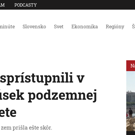
AM
PODCASTY
minúte
Slovensko
Svet
Ekonomika
Regióny
Š
N
sprístupnili v
úsek podzemnej
ete
zem prišla ešte skôr.