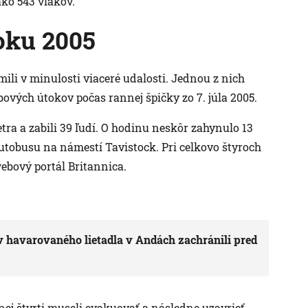
ko 543 vlakov.
oku 2005
li v minulosti viaceré udalosti. Jednou z nich
vých útokov počas rannej špičky zo 7. júla 2005.
tra a zabili 39 ľudí. O hodinu neskôr zahynulo 13
utobusu na námestí Tavistock. Pri celkovo štyroch
webový portál Britannica.
ov havarovaného lietadla v Andách zachránili pred
ej štvrti museli evakuovať a následne uzavrieť.