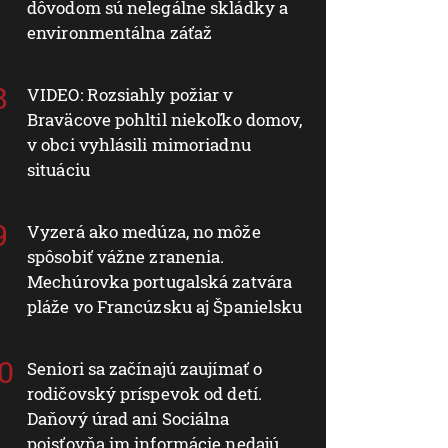
dôvodom sú nelegálne skládky a
environmentálna záťaž
VIDEO: Rozsiahly požiar v
Braväcove pohltil niekoľko domov,
v obci vyhlásili mimoriadnu
situáciu
Vyzerá ako medúza, no môže
spôsobiť vážne zranenia.
Mechúrovka portugalská zatvára
pláže vo Francúzsku aj Španielsku
Seniori sa začínajú zaujímať o
rodičovský príspevok od detí.
Daňový úrad ani Sociálna
poisťovňa im informácie nedajú