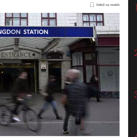
Odlož na neskôr