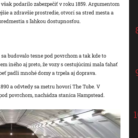
a však podarilo zabezpečiť v roku 1859. Argumentom
jšie a zdravšie prostredie, otvorí sa stred mesta a
predmestia s ľahkou dostupnosťou.
o sa budovalo tesne pod povrchom a tak kde to
em iného aj preto, že vozy s cestujúcimi mala ťahať
beť padli mnohé domy a trpela aj doprava.
 1890 a odvtedy sa metru hovorí The Tube. V
a pod povrchom, nachádza stanica Hampstead.