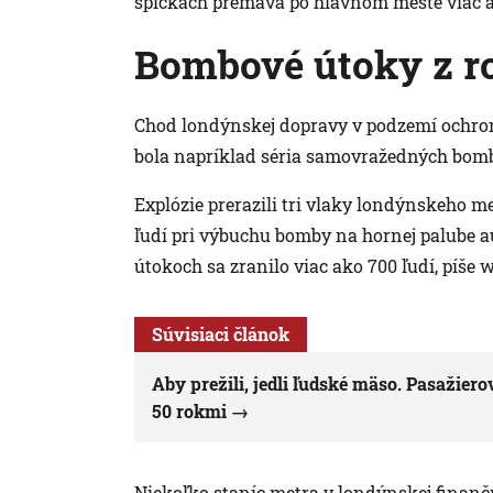
špičkách premáva po hlavnom meste viac a
Bombové útoky z r
Chod londýnskej dopravy v podzemí ochromi
bola napríklad séria samovražedných bombo
Explózie prerazili tri vlaky londýnskeho me
ľudí pri výbuchu bomby na hornej palube a
útokoch sa zranilo viac ako 700 ľudí, píše 
Súvisiaci článok
Aby prežili, jedli ľudské mäso. Pasažier
50 rokmi
Niekoľko staníc metra v londýnskej finančn