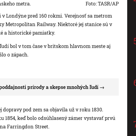
ýnskeho metra.
Foto: TASR/AP
i v Londýne pred 160 rokmi. Verejnosť sa metrom
ky Metropolitan Railway. Niektoré jej stanice sú v
é a historické pamiatky.
udí bol v tom čase v britskom hlavnom meste aj
šlo o zápach.
epoddajnosti prírody a skepse mnohých ľudí
 dopravy pod zem sa objavila už v roku 1830.
ku 1854, keď bolo odsúhlasený zámer vystavať prvú
na Farringdon Street.