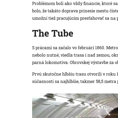
Problémom boli ako vždy financie, ktoré s
bolo, že takáto doprava prinesie mestu čiste
umožní tiež pracujúcim presťahovať sa na 
The Tube
S prácami sa začalo vo februári 1860. Metr
nebolo nutné, viedla trasa i nad zemou, okr
parná lokomotíva. Obrovskej výstavbe za o
Prvú skutočne hlbšiu trasu otvorili v roku
súčasnosti sa najhlbšie, takmer 58,5 metr