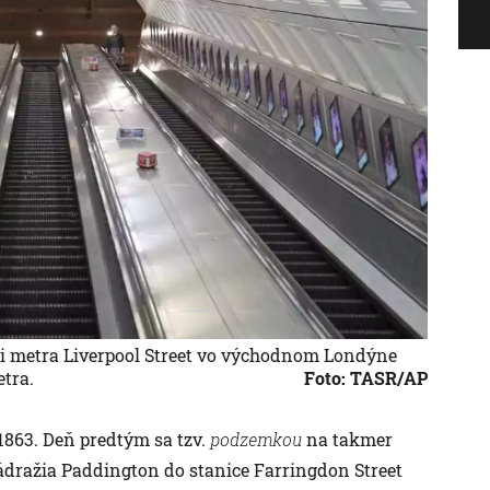
ci metra Liverpool Street vo východnom Londýne
tra.
Foto: TASR/AP
 1863. Deň predtým sa tzv.
podzemkou
na takmer
ádražia Paddington do stanice Farringdon Street