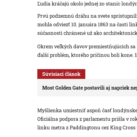
Ľudia kráčajú okolo jednej zo staníc lond
Prvú podzemnú dráhu na svete sprístupnil
mohla odviezť 10. januára 1863 na časti lin
súčasnosti chránené už ako architektonick
Okrem veľkých davov premiestňujúcich sa ľ
ďalší problém, ktorého príčinou boli kone. I
Súvisiaci článok
Most Golden Gate postavili aj napriek n
Myšlienka umiestniť aspoň časť londýnskej
Oficiálna podpora z parlamentu prišla v ro
linku metra z Paddingtonu cez King Cross 