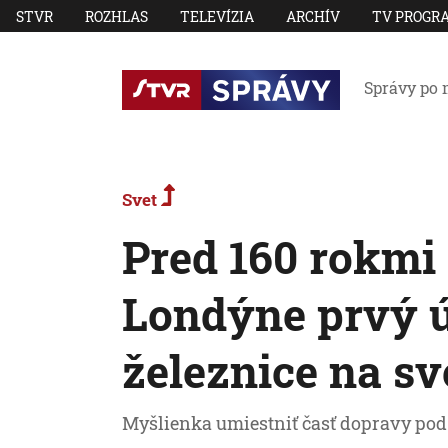
STVR
ROZHLAS
TELEVÍZIA
ARCHÍV
TV PROGR
Správy po 
Svet
Pred 160 rokmi 
Londýne prvý 
železnice na sv
Myšlienka umiestniť časť dopravy pod 