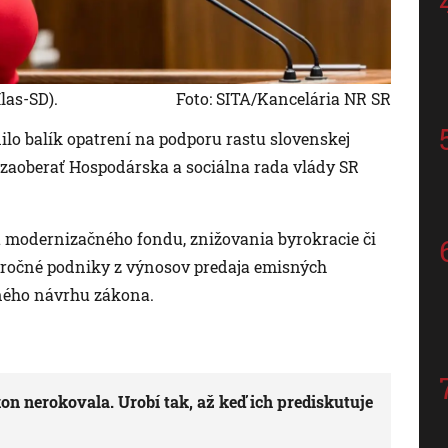
las-SD).
Foto: SITA/Kancelária NR SR
ilo balík opatrení na podporu rastu slovenskej
) zaoberať Hospodárska a sociálna rada vlády SR
ia modernizačného fondu, znižovania byrokracie či
náročné podniky z výnosov predaja emisných
ného návrhu zákona.
n nerokovala. Urobí tak, až keď ich prediskutuje