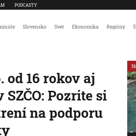
AM
PODCASTY
minúte
Slovensko
Svet
Ekonomika
Regióny
Š
N
. od 16 rokov aj
 SZČO: Pozrite si
rení na podporu
ky