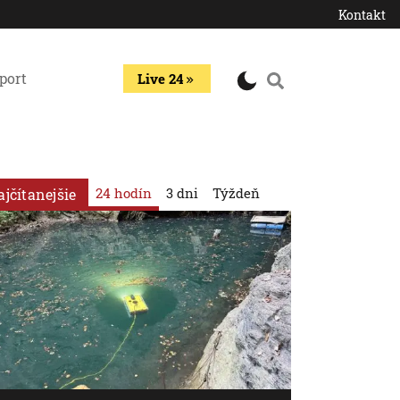
Kontakt
port
Live 24
24 hodín
3 dni
Týždeň
ajčítanejšie