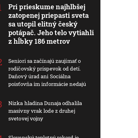
Pri prieskume najhlbšej
zatopenej priepasti sveta
sa utopil elitný český
potápač. Jeho telo vytiahli
z hĺbky 186 metrov
Seniori sa začínajú zaujímať o
rodičovský príspevok od detí.
Daňový úrad ani Sociálna
poisťovňa im informácie nedajú
Nízka hladina Dunaja odhalila
masívny vrak lode z druhej
svetovej vojny
Slovenský teplotný rekord je