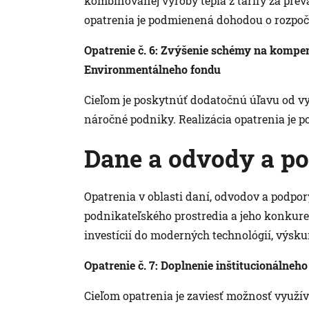
kombinovanej výroby tepla z tarify za pre
opatrenia je podmienená dohodou o rozpoč
Opatrenie č. 6: Zvýšenie schémy na komp
Environmentálneho fondu
Cieľom je poskytnúť dodatočnú úľavu od vys
náročné podniky. Realizácia opatrenia je 
Dane a odvody a po
Opatrenia v oblasti daní, odvodov a podpo
podnikateľského prostredia a jeho konkur
investícií do moderných technológií, výsk
Opatrenie č. 7: Doplnenie inštitucionálne
Cieľom opatrenia je zaviesť možnosť využív