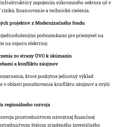
ej infraštruktúry zapojením súkromného sektora už v
riziká, financovanie a technické riešenia.
ených projektov z Modernizačného fondu
so zjednodušenými podmienkami pre priemysel na
e na úsporu elektriny.
ernenia zo strany ÚVO k skúmaniu
sobami a konfliktu záujmov
usmernenia, ktoré poskytne jednotný výklad
ie v oblasti posudzovania konfliktu záujmov a zvýši
du regionálneho rozvoja
rozvoja prostredníctvom návratnej finančnej
ostredníctvom štátom zriadeného investičného