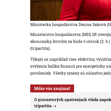
Ministerka hospodárstva Denisa Saková (H
Ministerstvo hospodárstva (MH) SR zverejn
ekonomiky, ktorým sa bude v utorok (2. 6.
(tripartita).
Týkajú sa napríklad cien elektriny, využit
zvýšenia balíka financií pre energeticky 
povoleniek. Všetky zmeny sú súčasťou jed
Môže vás zaujímať
O prorastových opatreniach vláda napoko
tripartita