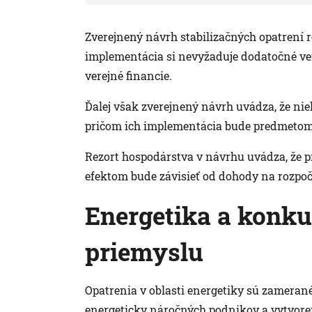
Zverejnený návrh stabilizačných opatrení r
implementácia si nevyžaduje dodatočné ve
verejné financie.
Ďalej však zverejnený návrh uvádza, že nie
pričom ich implementácia bude predmetom 
Rezort hospodárstva v návrhu uvádza, že p
efektom bude závisieť od dohody na rozpočt
Energetika a konk
priemyslu
Opatrenia v oblasti energetiky sú zamerané
energeticky náročných podnikov a vytvoren