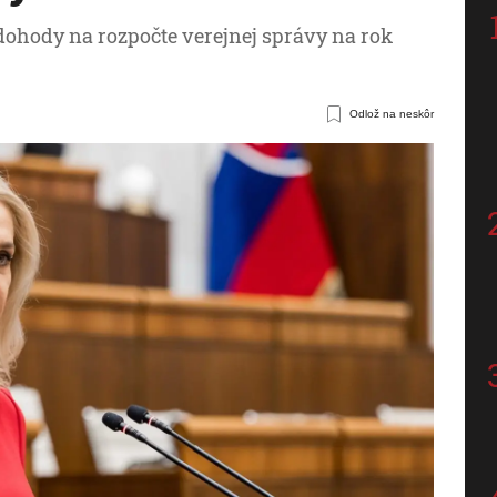
 dohody na rozpočte verejnej správy na rok
Odlož na neskôr