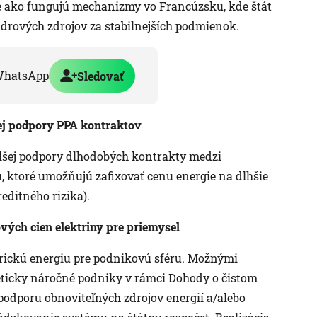
e ako fungujú mechanizmy vo Francúzsku, kde štát
adrových zdrojov za stabilnejších podmienok.
WhatsApp
Sledovať
šej podpory PPA kontraktov
lšej podpory dlhodobých kontrakty medzi
 ktoré umožňujú zafixovať cenu energie na dlhšie
editného rizika).
ových cien elektriny pre priemysel
ktrickú energiu pre podnikovú sféru. Možnými
eticky náročné podniky v rámci Dohody o čistom
 podporu obnoviteľných zdrojov energií a/alebo