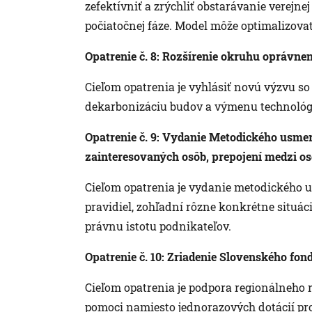
zefektívniť a zrýchliť obstarávanie verejn
počiatočnej fáze. Model môže optimalizovať 
Opatrenie č. 8: Rozšírenie okruhu oprávn
Cieľom opatrenia je vyhlásiť novú výzvu 
dekarbonizáciu budov a výmenu technológi
Opatrenie č. 9: Vydanie Metodického usm
zainteresovaných osôb, prepojení medzi o
Cieľom opatrenia je vydanie metodického 
pravidiel, zohľadní rôzne konkrétne situác
právnu istotu podnikateľov.
Opatrenie č. 10: Zriadenie Slovenského fon
Cieľom opatrenia je podpora regionálneho 
pomoci namiesto jednorazových dotácií pr