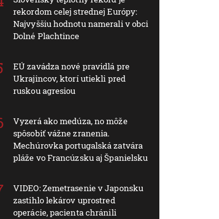
rekordom celej strednej Európy:
Najvyššiu hodnotu namerali v obci
Dolné Plachtince
EÚ zavádza nové pravidlá pre
Ukrajincov, ktorí utiekli pred
ruskou agresiou
Vyzerá ako medúza, no môže
spôsobiť vážne zranenia.
Mechúrovka portugalská zatvára
pláže vo Francúzsku aj Španielsku
VIDEO: Zemetrasenie v Japonsku
zastihlo lekárov uprostred
operácie, pacienta chránili