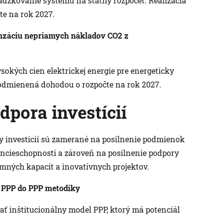
vádzkovanie systému na štátny rozpočet. Realizácia
te na rok 2027.
enzáciu nepriamych nákladov CO2 z
okých cien elektrickej energie pre energeticky
podmienená dohodou o rozpočte na rok 2027.
dpora investícií
ry investícií sú zamerané na posilnenie podmienok
encieschopnosti a zároveň na posilnenie podpory
umných kapacít a inovatívnych projektov.
ho PPP do PPP metodiky
ať inštitucionálny model PPP, ktorý má potenciál