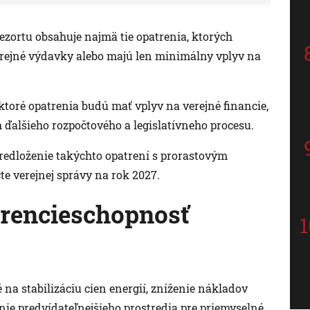
ezortu obsahuje najmä tie opatrenia, ktorých
rejné výdavky alebo majú len minimálny vplyv na
ktoré opatrenia budú mať vplyv na verejné financie,
ďalšieho rozpočtového a legislatívneho procesu.
redloženie takýchto opatrení s prorastovým
e verejnej správy na rok 2027.
urencieschopnosť
 na stabilizáciu cien energií, zníženie nákladov
ie predvídateľnejšieho prostredia pre priemyselné