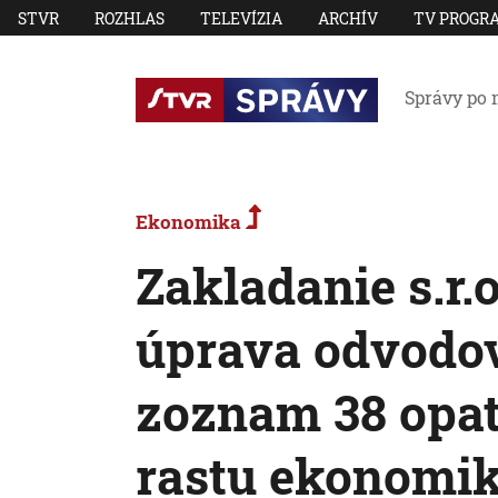
STVR
ROZHLAS
TELEVÍZIA
ARCHÍV
TV PROGR
Správy po 
Ekonomika
Zakladanie s.r.o
úprava odvodov
zoznam 38 opat
rastu ekonomi