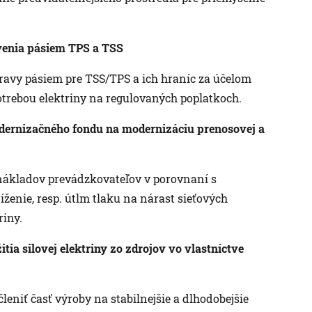
avenia pásiem TPS a TSS
ravy pásiem pre TSS/TPS a ich hraníc za účelom
trebou elektriny na regulovaných poplatkoch.
odernizačného fondu na modernizáciu prenosovej a
 nákladov prevádzkovateľov v porovnaní s
ženie, resp. útlm tlaku na nárast sieťových
riny.
tia silovej elektriny zo zdrojov vo vlastníctve
eniť časť výroby na stabilnejšie a dlhodobejšie