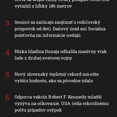
vytiahli z hĺbky 186 metrov
Seniori sa začínajú zaujímať o rodičovský
príspevok od detí. Daňový úrad ani Sociálna
poisťovňa im informácie nedajú
Nízka hladina Dunaja odhalila masívny vrak
lode z druhej svetovej vojny
Nový slovenský teplotný rekord má ešte
vyššiu hodnotu, ako sa pôvodne zdalo
Odporca vakcín Robert F. Kennedy mladší
vyzýva na očkovanie. USA čelia rekordnému
počtu prípadov osýpok