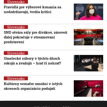
Slovensko
Pravidlá pre výberové konania sa
nedodržiavajú, tvrdia kritici
Slovensko
SND otvára sály pre divákov, zároveň
ďalej pokračuje v streamovaní
predstavení
Slovensko
Umelecké súbory v týchto dňoch
rokujú a zvažujú – hrať či nehrať?
Slovensko
Kultúrny semafor umožní v istých
okresoch organizáciu podujatí