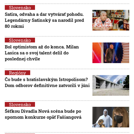
Slovensko
Satira, odvaha a dar vytvárať pohodu.
Legendárny Satinský sa narodil pred
80 rokmi
Slovensko
Bol optimistom až do konca. Milan
Lasica sa o svoj talent delil do
poslednej chvíle
Regióny
Čo bude s bratislavským Istropolisom?
Dom odborov definitívne zatvorili v júni
Slovensko
Šéfkou Divadla Nová scéna bude po
spornom konkurze opäť Fašiangová