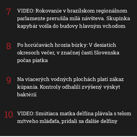
VIDEO: Rokovanie v brazílskom regionálnom
parlamente prerušila milá návšteva. Skupinka
kapybár vošla do budovy hlavným vchodom
Po horúčavách hrozia búrky: V desiatich
okresoch večer, v značnej časti Slovenska
počas piatka
Na viacerých vodných plochách platí zákaz
kúpania. Kontroly odhalili zvýšený výskyt
baktérií
VIDEO: Smútiaca matka delfína plávala s telom
mŕtveho mláďaťa, pridali sa ďalšie delfíny