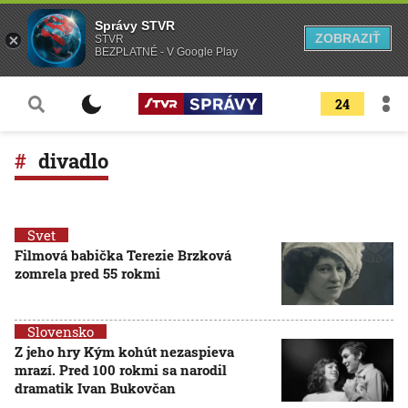
Správy STVR
ZOBRAZIŤ
STVR
BEZPLATNÉ - V Google Play
24
divadlo
Svet
Filmová babička Terezie Brzková
zomrela pred 55 rokmi
Slovensko
Z jeho hry Kým kohút nezaspieva
mrazí. Pred 100 rokmi sa narodil
dramatik Ivan Bukovčan