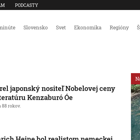
AM
PODCASTY
minúte
Slovensko
Svet
Ekonomika
Regióny
Š
N
el japonský nositeľ Nobelovej ceny
iteratúru Kenzaburó Óe
a 88 rokov.
rich Heine bol realistom nemeckej