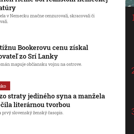
ratúry
iela v Nemecku značne cenzurovali, skracovali či
vali.
tížnu Bookerovu cenu získal
ovateľ zo Srí Lanky
omán mapuje občiansku vojnu na ostrove.
sko
 zo straty jediného syna a manžela
iečila literárnou tvorbou
a prvý slovenský ženský časopis.