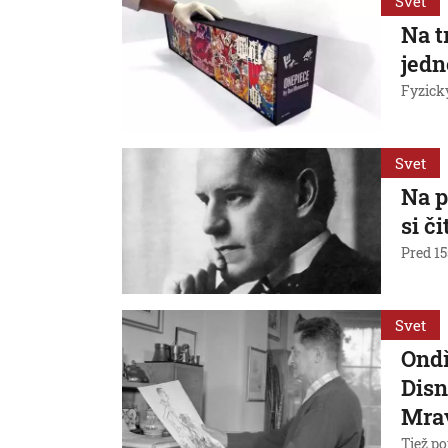
Svet
Na t
jedn
Fyzicky
Svet
Na p
si č
Pred 15
Svet
Ondř
Disn
Mra
Tiež po