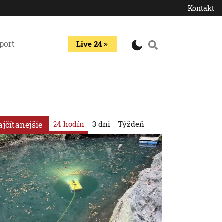
Kontakt
port
Live 24
24 hodín
3 dni
Týždeň
ajčítanejšie