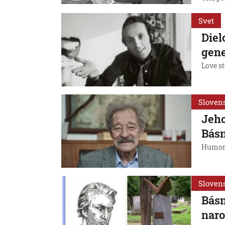
Svet
Diel
gene
Love st
Sloven
Jeho
Básn
Humorn
Sloven
Básn
nar