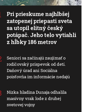
Pri prieskume najhlbšej
zatopenej priepasti sveta
sa utopil elitný český
potápač. Jeho telo vytiahli
z hĺbky 186 metrov
Seniori sa začínajú zaujímať o
rodičovský príspevok od detí.
Daňový úrad ani Sociálna
poisťovňa im informácie nedajú
Nízka hladina Dunaja odhalila
masívny vrak lode z druhej
svetovej vojny