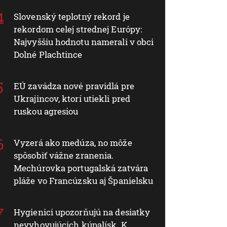
Slovenský teplotný rekord je
rekordom celej strednej Európy:
Najvyššiu hodnotu namerali v obci
Dolné Plachtince
EÚ zavádza nové pravidlá pre
Ukrajincov, ktorí utiekli pred
ruskou agresiou
Vyzerá ako medúza, no môže
spôsobiť vážne zranenia.
Mechúrovka portugalská zatvára
pláže vo Francúzsku aj Španielsku
Hygienici upozorňujú na desiatky
nevyhovujúcich kúpalísk. K