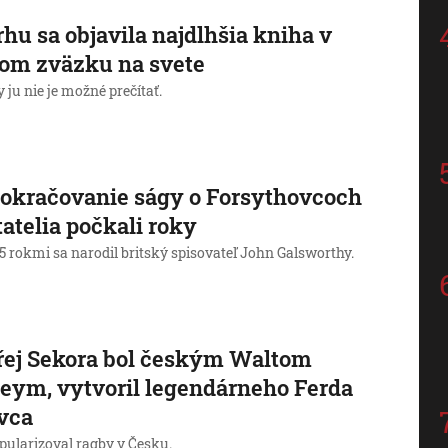
rhu sa objavila najdlhšia kniha v
om zväzku na svete
 ju nie je možné prečítať.
okračovanie ságy o Forsythovcoch
itatelia počkali roky
5 rokmi sa narodil britský spisovateľ John Galsworthy.
ej Sekora bol českým Waltom
eym, vytvoril legendárneho Ferda
vca
pularizoval ragby v Česku.