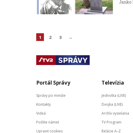
Janko 
1
2
3
→
Portál Správy
Televízia
Správy po minúte
Jednotka (LIVE)
Kontakty
Dvojka (LIVE)
Videá
Archív vysielania
Pošlite námet
TV Program
Upraviť cookies
Relácie A–Z