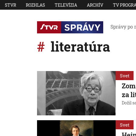
STVR
ROZHLAS
TELEVÍZIA
ARCHÍV
TV PROGR
Správy po 
literatúra
Svet
Zomr
za l
Dožil s
Svet
Hein