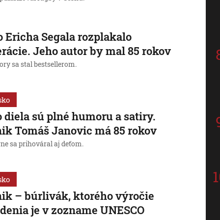
o Ericha Segala rozplakalo
rácie. Jeho autor by mal 85 rokov
ory sa stal bestsellerom.
sko
 diela sú plné humoru a satiry.
ik Tomáš Janovic má 85 rokov
e sa prihováral aj deťom.
sko
ik – búrlivák, ktorého výročie
odenia je v zozname UNESCO