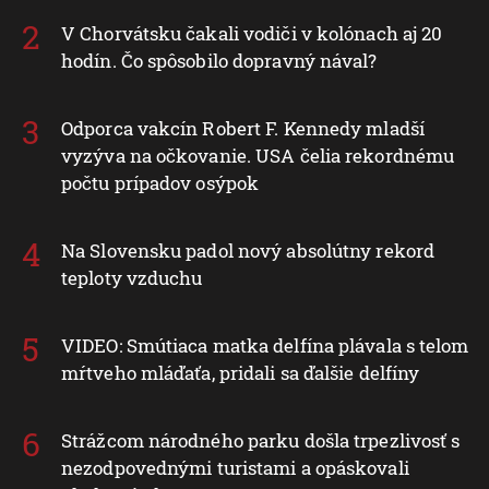
V Chorvátsku čakali vodiči v kolónach aj 20
hodín. Čo spôsobilo dopravný nával?
Odporca vakcín Robert F. Kennedy mladší
vyzýva na očkovanie. USA čelia rekordnému
počtu prípadov osýpok
Na Slovensku padol nový absolútny rekord
teploty vzduchu
VIDEO: Smútiaca matka delfína plávala s telom
mŕtveho mláďaťa, pridali sa ďalšie delfíny
Strážcom národného parku došla trpezlivosť s
nezodpovednými turistami a opáskovali