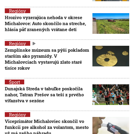
Regióny
Hrozivo vyzerajúca nehoda v okrese
Michalovce: Auto skončilo na streche,
hlásia päť zranených vrátane detí
Regióny
Zemplínske múzeum sa pýši pokladom
starším ako pyramídy. V
Michalovciach vystavujú zlato staré
tisíce rokov
Šport
Dunajská Streda v tabuľke poskočila
nahor, Tatran Prešov sa teší z prvého
víťazstva v sezóne
Regióny
Viceprimátor Michaloviec skončil vo
funkcii pre alkohol za volantom, mesto
už má zaňho náhradu