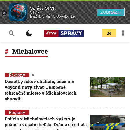
Správy STVR
ZOBRAZIŤ
STVR
BEZPLATNÉ - V Google Play
24
Michalovce
Regióny
Desiatky rokov chátralo, teraz mu
vdýchli nový život: Obľúbené
rekreačné miesto v Michalovciach
obnovili
Regióny
Polícia v Michalovciach vyšetruje
pokus o vraždu dieťaťa. Dráma sa udiala