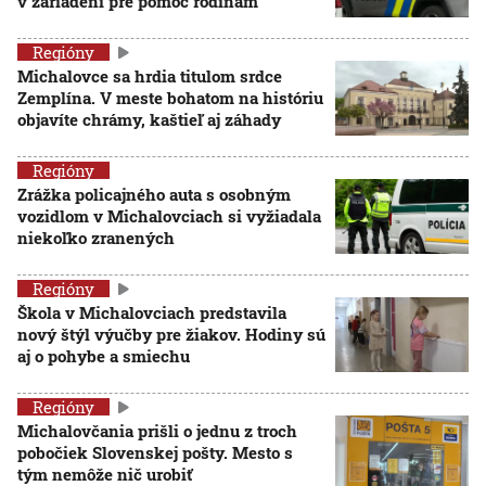
v zariadení pre pomoc rodinám
Regióny
Michalovce sa hrdia titulom srdce
Zemplína. V meste bohatom na históriu
objavíte chrámy, kaštieľ aj záhady
Regióny
Zrážka policajného auta s osobným
vozidlom v Michalovciach si vyžiadala
niekoľko zranených
Regióny
Škola v Michalovciach predstavila
nový štýl výučby pre žiakov. Hodiny sú
aj o pohybe a smiechu
Regióny
Michalovčania prišli o jednu z troch
pobočiek Slovenskej pošty. Mesto s
tým nemôže nič urobiť