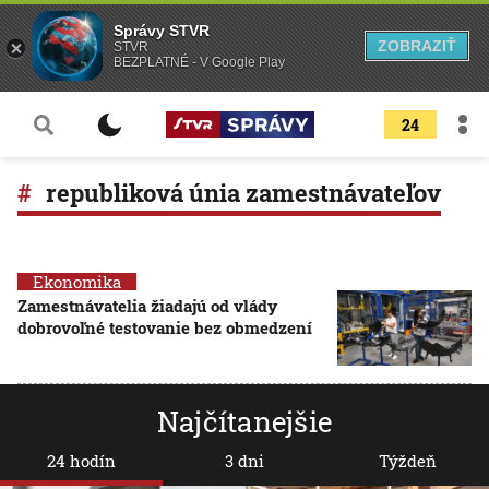
Správy STVR
ZOBRAZIŤ
STVR
BEZPLATNÉ - V Google Play
24
republiková únia zamestnávateľov
Ekonomika
Zamestnávatelia žiadajú od vlády
dobrovoľné testovanie bez obmedzení
Najčítanejšie
24 hodín
3 dni
Týždeň