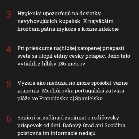
Hygienici upozorňujú na desiatky
nevyhovujúcich kúpalísk. K najväčším
hrozbám patria mykóza a kožné infekcie
Pri prieskume najhlbšej zatopenej priepasti
sveta sa utopil elitný český potápač. Jeho telo
vytiahli z hĺbky 186 metrov
Vyzerá ako medúza, no môže spôsobiť vážne
zranenia. Mechúrovka portugalská zatvára
pláže vo Francúzsku aj Španielsku
Seniori sa začínajú zaujímať o rodičovský
príspevok od detí. Daňový úrad ani Sociálna
poisťovňa im informácie nedajú