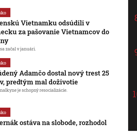
sko
enskú Vietnamku odsúdili v
ecku za pašovanie Vietnamcov do
iny
sa začal v januári.
sko
dený Adamčo dostal nový trest 25
v, predtým mal doživotie
nalkyne je schopný resocializácie.
sko
ernák ostáva na slobode, rozhodol