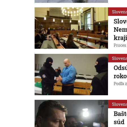
Sloven
Slov
Nem
kraj
Proces 
Sloven
Odsú
roko
Podľa z
Sloven
Bašt
súd