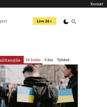
Kontakt
port
Live 24
24 hodín
3 dni
Týždeň
ajčítanejšie