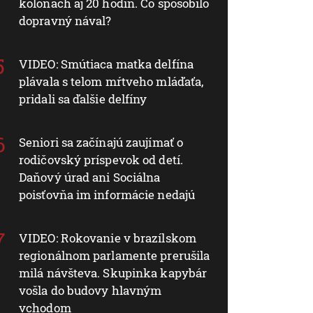
kolónach aj 20 hodín. Čo spôsobilo
dopravný nával?
VIDEO: Smútiaca matka delfína
plávala s telom mŕtveho mláďaťa,
pridali sa ďalšie delfíny
Seniori sa začínajú zaujímať o
rodičovský príspevok od detí.
Daňový úrad ani Sociálna
poisťovňa im informácie nedajú
VIDEO: Rokovanie v brazílskom
regionálnom parlamente prerušila
milá návšteva. Skupinka kapybár
vošla do budovy hlavným
vchodom