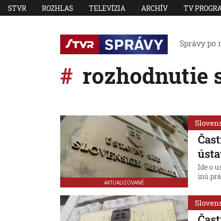
STVR
ROZHLAS
TELEVÍZIA
ARCHÍV
TV PROGR
Správy po 
rozhodnutie 
Sloven
Čast
ústa
Ide o 
inú pr
AKTUALIZOVANÉ
Sloven
Čast