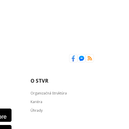
O STVR
Organizačná štruktúra
Kariéra
Úhrady