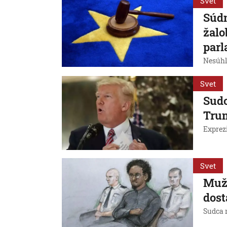
Svet
Súdn
žalo
par
Nesúhl
Svet
Sudc
Tru
Exprez
Svet
Muž,
dost
Sudca 