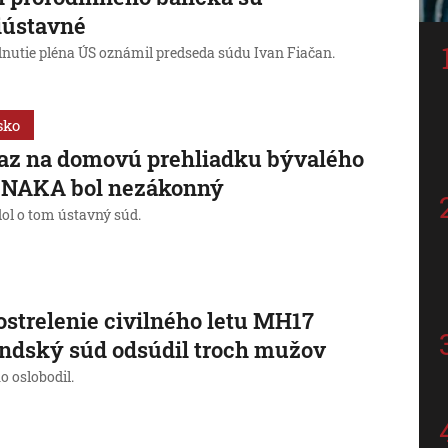
iústavné
nutie pléna ÚS oznámil predseda súdu Ivan Fiačan.
sko
az na domovú prehliadku bývalého
a NAKA bol nezákonný
ol o tom ústavný súd.
ostrelenie civilného letu MH17
ndský súd odsúdil troch mužov
o oslobodil.