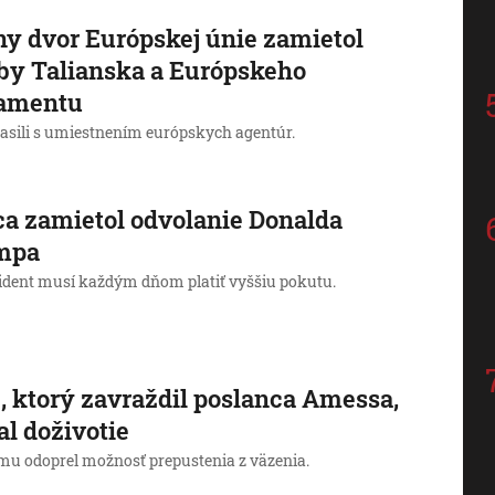
y dvor Európskej únie zamietol
by Talianska a Európskeho
lamentu
asili s umiestnením európskych agentúr.
a zamietol odvolanie Donalda
mpa
ident musí každým dňom platiť vyššiu pokutu.
 ktorý zavraždil poslanca Amessa,
al doživotie
mu odoprel možnosť prepustenia z väzenia.