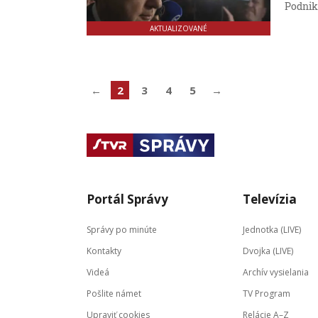
Podnik
AKTUALIZOVANÉ
←
2
3
4
5
→
Portál Správy
Televízia
Správy po minúte
Jednotka (LIVE)
Kontakty
Dvojka (LIVE)
Videá
Archív vysielania
Pošlite námet
TV Program
Upraviť cookies
Relácie A–Z