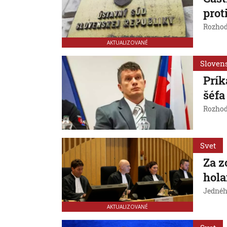
prot
Rozhod
AKTUALIZOVANÉ
Sloven
Prík
šéf
Rozhod
Svet
Za z
hola
Jednéh
AKTUALIZOVANÉ