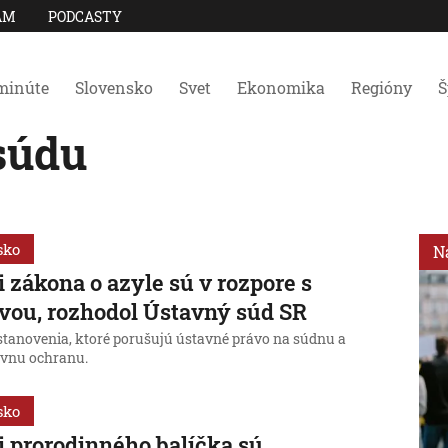
AM
PODCASTY
minúte
Slovensko
Svet
Ekonomika
Regióny
Š
súdu
sko
N
i zákona o azyle sú v rozpore s
vou, rozhodol Ústavný súd SR
ustanovenia, ktoré porušujú ústavné právo na súdnu a
ávnu ochranu.
sko
i prorodinného balíčka sú