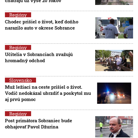
chátrajú už vyše 20 rokov
Regióny
Chodec prišiel o život, keď doňho
narazilo auto v okrese Sobrance
Regióny
Učitelia v Sobranciach zvažujú
hromadný odchod
Slovensko
Muž ležiaci na ceste prišiel o život.
Vodič nedokázal ubrzdiť a poskytol mu
aj prvú pomoc
Regióny
Post primátora Sobraniec bude
obhajovať Pavol Džurina