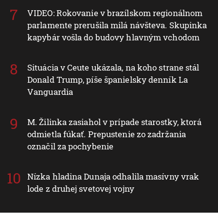
VIDEO: Rokovanie v brazílskom regionálnom
parlamente prerušila milá návšteva. Skupinka
kapybár vošla do budovy hlavným vchodom
Situácia v Ceute ukázala, na koho strane stál
Donald Trump, píše španielsky denník La
Vanguardia
M. Žilinka zasiahol v prípade starostky, ktorá
odmietla fúkať. Prepustenie zo zadržania
označil za pochybenie
Nízka hladina Dunaja odhalila masívny vrak
lode z druhej svetovej vojny