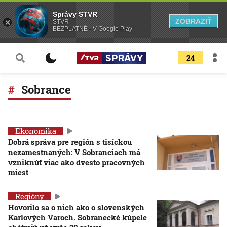
Správy STVR
ZOBRAZIŤ
STVR
BEZPLATNÉ - V Google Play
24
Sobrance
Ekonomika
Dobrá správa pre región s tisíckou
nezamestnaných: V Sobranciach má
vzniknúť viac ako dvesto pracovných
miest
Regióny
Hovorilo sa o nich ako o slovenských
Karlových Varoch. Sobranecké kúpele