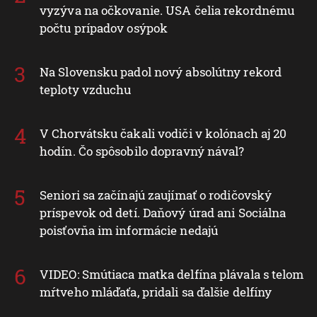
vyzýva na očkovanie. USA čelia rekordnému
počtu prípadov osýpok
Na Slovensku padol nový absolútny rekord
teploty vzduchu
V Chorvátsku čakali vodiči v kolónach aj 20
hodín. Čo spôsobilo dopravný nával?
Seniori sa začínajú zaujímať o rodičovský
príspevok od detí. Daňový úrad ani Sociálna
poisťovňa im informácie nedajú
VIDEO: Smútiaca matka delfína plávala s telom
mŕtveho mláďaťa, pridali sa ďalšie delfíny