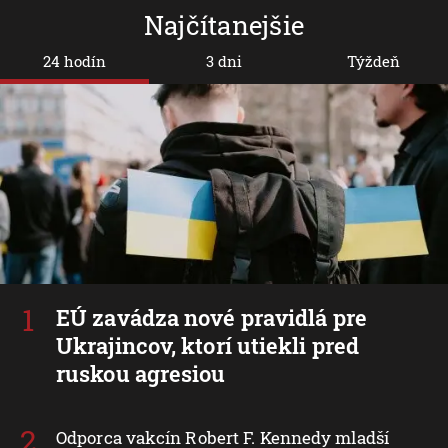
Najčítanejšie
24 hodín
3 dni
Týždeň
EÚ zavádza nové pravidlá pre
Ukrajincov, ktorí utiekli pred
ruskou agresiou
Odporca vakcín Robert F. Kennedy mladší