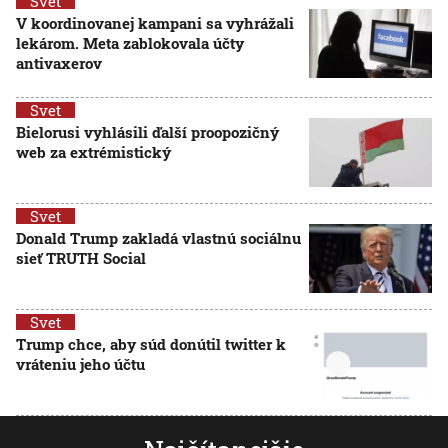
Svet
V koordinovanej kampani sa vyhrážali
lekárom. Meta zablokovala účty
antivaxerov
Svet
Bielorusi vyhlásili ďalší proopozičný
web za extrémistický
Svet
Donald Trump zakladá vlastnú sociálnu
sieť TRUTH Social
Svet
Trump chce, aby súd donútil twitter k
vráteniu jeho účtu