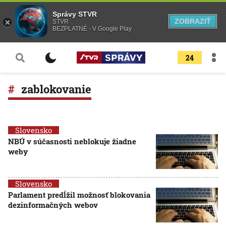
Správy STVR
ZOBRAZIŤ
STVR
BEZPLATNÉ - V Google Play
24
zablokovanie
Slovensko
NBÚ v súčasnosti neblokuje žiadne
weby
Slovensko
Parlament predĺžil možnosť blokovania
dezinformačných webov