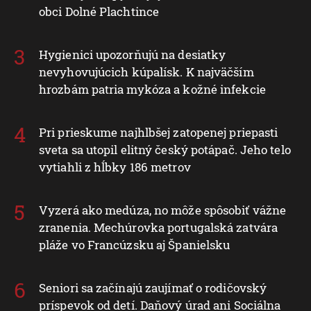
obci Dolné Plachtince
Hygienici upozorňujú na desiatky
nevyhovujúcich kúpalísk. K najväčším
hrozbám patria mykóza a kožné infekcie
Pri prieskume najhlbšej zatopenej priepasti
sveta sa utopil elitný český potápač. Jeho telo
vytiahli z hĺbky 186 metrov
Vyzerá ako medúza, no môže spôsobiť vážne
zranenia. Mechúrovka portugalská zatvára
pláže vo Francúzsku aj Španielsku
Seniori sa začínajú zaujímať o rodičovský
príspevok od detí. Daňový úrad ani Sociálna