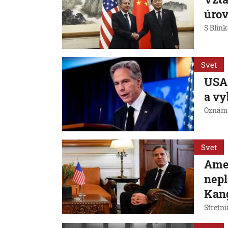
úrov
S Blin
Svet
USA 
a vy
Oznámi
Svet
Amer
nepl
Kan
Stretn