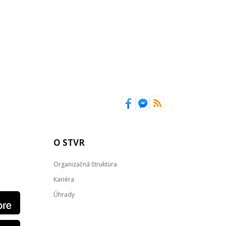
O STVR
Organizačná štruktúra
Kariéra
Úhrady