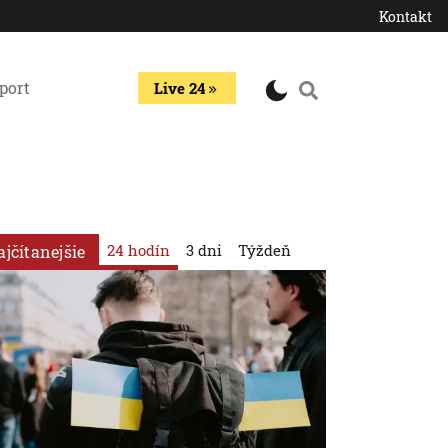
Kontakt
port
Live 24
24 hodín
3 dni
Týždeň
ajčítanejšie