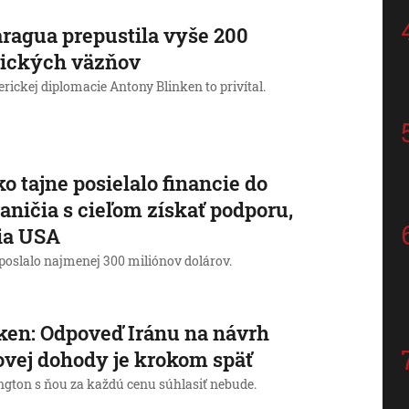
ragua prepustila vyše 200
tických väzňov
rickej diplomacie Antony Blinken to privítal.
o tajne posielalo financie do
aničia s cieľom získať podporu,
ia USA
poslalo najmenej 300 miliónov dolárov.
ken: Odpoveď Iránu na návrh
ovej dohody je krokom späť
gton s ňou za každú cenu súhlasiť nebude.