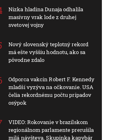
Nízka hladina Dunaja odhalila
masívny vrak lode z druhej
svetovej vojny
Nový slovenský teplotný rekord
má ešte vyššiu hodnotu, ako sa
pôvodne zdalo
Odporca vakcín Robert F. Kennedy
mladší vyzýva na očkovanie. USA
čelia rekordnému počtu prípadov
osýpok
VIDEO: Rokovanie v brazílskom
regionálnom parlamente prerušila
milá návšteva. Skupinka kapybár