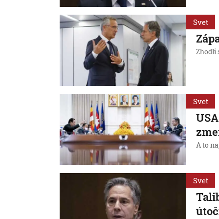
Svet
Zápa
Zhodli 
Svet
USA 
zme
A to na
Svet
Tali
útoč