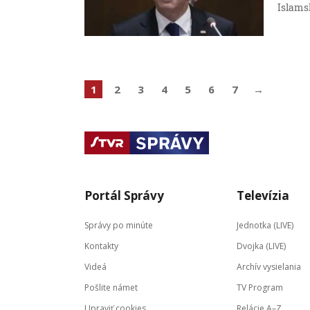
Islams
1
2
3
4
5
6
7
→
Portál Správy
Televízia
Správy po minúte
Jednotka (LIVE)
Kontakty
Dvojka (LIVE)
Videá
Archív vysielania
Pošlite námet
TV Program
Upraviť cookies
Relácie A–Z