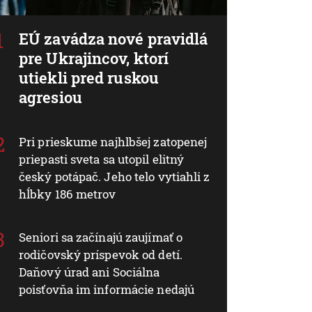
EÚ zavádza nové pravidlá
pre Ukrajincov, ktorí
utiekli pred ruskou
agresiou
Pri prieskume najhlbšej zatopenej
priepasti sveta sa utopil elitný
český potápač. Jeho telo vytiahli z
hĺbky 186 metrov
Seniori sa začínajú zaujímať o
rodičovský príspevok od detí.
Daňový úrad ani Sociálna
poisťovňa im informácie nedajú