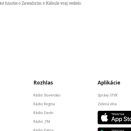
ké hnutie o Zawahrím v Kábule vraj vedelo.
Rozhlas
Aplikácie
Rádio Slovensko
Správy STVR
Rádio Regina
Zelená vlna
Rádio Devín
Rádio _FM
Rádio Patria