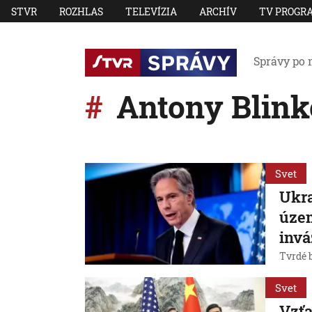
STVR
ROZHLAS
TELEVÍZIA
ARCHÍV
TV PROGR
Správy po 
Antony Blink
Svet
Ukra
územ
invá
Tvrdé 
Svet
Vzťa