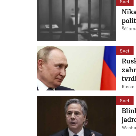
Svet
Nika
poli
Šéf ame
Svet
Rusk
zahr
tvrd
Rusko 
Svet
Blin
jadr
Washin