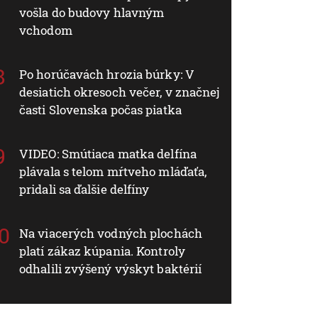
vošla do budovy hlavným
vchodom
Po horúčavách hrozia búrky: V
desiatich okresoch večer, v značnej
časti Slovenska počas piatka
VIDEO: Smútiaca matka delfína
plávala s telom mŕtveho mláďaťa,
pridali sa ďalšie delfíny
Na viacerých vodných plochách
platí zákaz kúpania. Kontroly
odhalili zvýšený výskyt baktérií