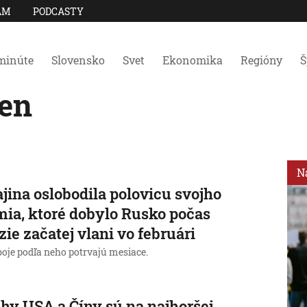
AM
PODCASTY
minúte
Slovensko
Svet
Ekonomika
Regióny
Š
en
N
jina oslobodila polovicu svojho
ia, ktoré dobylo Rusko počas
zie začatej vlani vo februári
boje podľa neho potrvajú mesiace.
hy USA a Číny sú na najhoršej