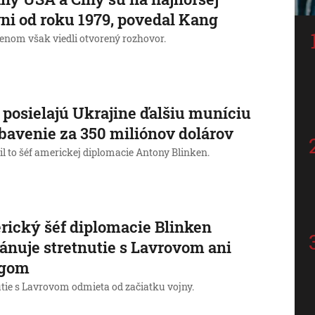
ni od roku 1979, povedal Kang
kenom však viedli otvorený rozhovor.
posielajú Ukrajine ďalšiu muníciu
bavenie za 350 miliónov dolárov
l to šéf americkej diplomacie Antony Blinken.
ický šéf diplomacie Blinken
ánuje stretnutie s Lavrovom ani
gom
utie s Lavrovom odmieta od začiatku vojny.