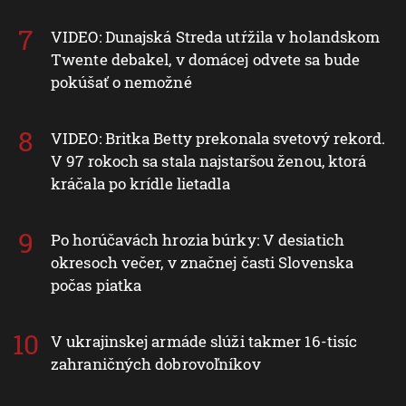
VIDEO: Dunajská Streda utŕžila v holandskom
Twente debakel, v domácej odvete sa bude
pokúšať o nemožné
VIDEO: Britka Betty prekonala svetový rekord.
V 97 rokoch sa stala najstaršou ženou, ktorá
kráčala po krídle lietadla
Po horúčavách hrozia búrky: V desiatich
okresoch večer, v značnej časti Slovenska
počas piatka
V ukrajinskej armáde slúži takmer 16-tisíc
zahraničných dobrovoľníkov