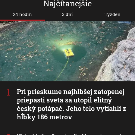
Najčítanejšie
24 hodín
3 dni
Týždeň
Pri prieskume najhlbšej zatopenej
priepasti sveta sa utopil elitný
český potápač. Jeho telo vytiahli z
hĺbky 186 metrov