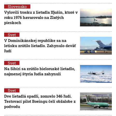
Slovensko
Vylovili trosku z lietadla Iľjušin, ktoré v
roku 1976 havarovalo na Zlatých
pieskoch
Svet
V Dominikánskej republike sa na
letisku zrútilo lietadlo. Zahynulo deväť
ľudí
Svet
Na Sibíri sa zrútilo bieloruské lietadlo,
najmenej štyria ľudia zahynuli
Svet
Dve lietadlá spadli, zomrelo 346 ľudí.
Testovací pilot Boeingu čelí obžalobe z
podvodu