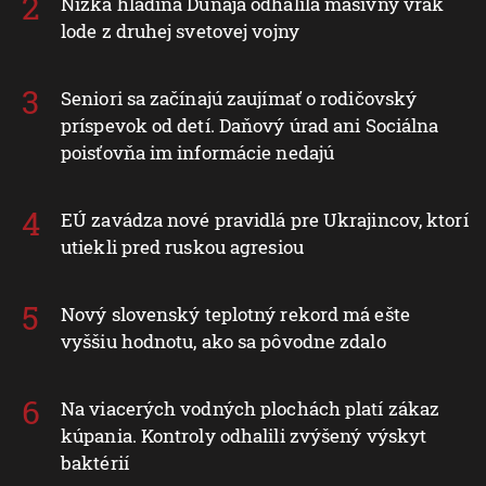
Nízka hladina Dunaja odhalila masívny vrak
lode z druhej svetovej vojny
Seniori sa začínajú zaujímať o rodičovský
príspevok od detí. Daňový úrad ani Sociálna
poisťovňa im informácie nedajú
EÚ zavádza nové pravidlá pre Ukrajincov, ktorí
utiekli pred ruskou agresiou
Nový slovenský teplotný rekord má ešte
vyššiu hodnotu, ako sa pôvodne zdalo
Na viacerých vodných plochách platí zákaz
kúpania. Kontroly odhalili zvýšený výskyt
baktérií