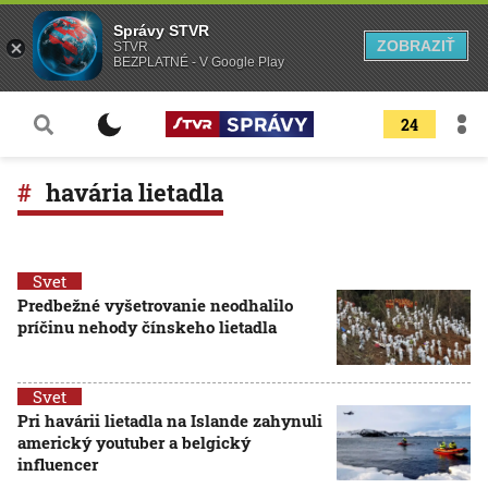
Správy STVR
ZOBRAZIŤ
STVR
BEZPLATNÉ - V Google Play
24
havária lietadla
Svet
Predbežné vyšetrovanie neodhalilo
príčinu nehody čínskeho lietadla
Svet
Pri havárii lietadla na Islande zahynuli
americký youtuber a belgický
influencer