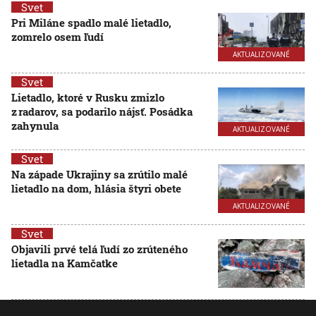
Svet
Pri Miláne spadlo malé lietadlo,
zomrelo osem ľudí
AKTUALIZOVANÉ
Svet
Lietadlo, ktoré v Rusku zmizlo
z radarov, sa podarilo nájsť. Posádka
zahynula
AKTUALIZOVANÉ
Svet
Na západe Ukrajiny sa zrútilo malé
lietadlo na dom, hlásia štyri obete
AKTUALIZOVANÉ
Svet
Objavili prvé telá ľudí zo zrúteného
lietadla na Kamčatke